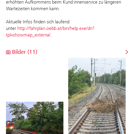
erhöhten Aufkommens beim Kund:innenservice zu längeren
Wartezeiten kommen kann.
Aktuelle Infos finden sich laufend
unter
http://fahrplan.oebb.at/bin/help.exe/dn?
tpl=showmap_external
.
Bilder (11)