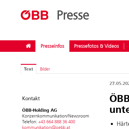
??menue.meldungen??
/
Kategorien
/
Investitionen
Presse
Presseinfos
Pressefotos & Videos
Text
Bilder
27.05.2
ÖBB
Kontakt
unt
ÖBB-Holding AG
Konzernkommunikation/Newsroom
Telefon:
+43 664 888 36 400
Härt
kommunikation@oebb.at