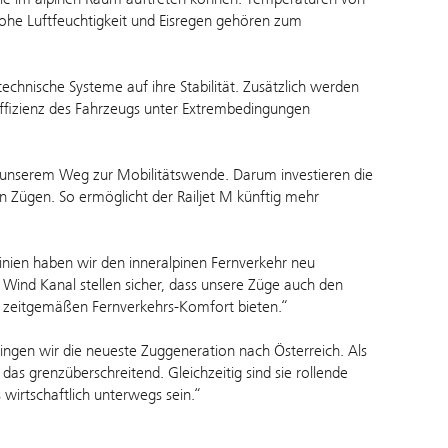
 hohe Luftfeuchtigkeit und Eisregen gehören zum
chnische Systeme auf ihre Stabilität. Zusätzlich werden
fizienz des Fahrzeugs unter Extrembedingungen
f unserem Weg zur Mobilitätswende. Darum investieren die
n Zügen. So ermöglicht der Railjet M künftig mehr
inien haben wir den inneralpinen Fernverkehr neu
a Wind Kanal stellen sicher, dass unsere Züge auch den
 zeitgemäßen Fernverkehrs-Komfort bieten.“
ngen wir die neueste Zuggeneration nach Österreich. Als
das grenzüberschreitend. Gleichzeitig sind sie rollende
wirtschaftlich unterwegs sein.“