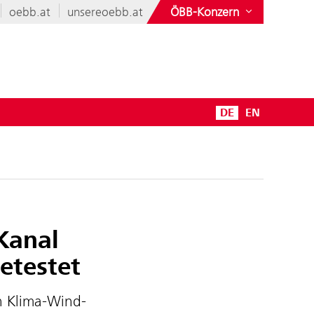
oebb.at
unsereoebb.at
ÖBB-Konzern
DE
EN
Kanal
etestet
n Klima-Wind-