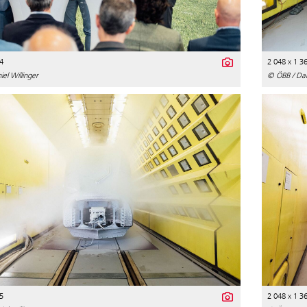
4
2 048 x 1 3
el Willinger
© ÖBB / Dani
5
2 048 x 1 3