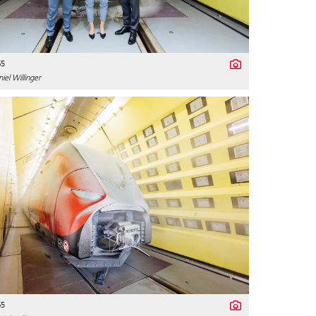
65
el Willinger
65