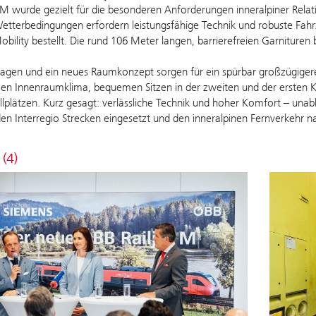
t M wurde gezielt für die besonderen Anforderungen inneralpiner Rela
etterbedingungen erfordern leistungsfähige Technik und robuste Fa
bility bestellt. Die rund 106 Meter langen, barrierefreien Garnituren
agen und ein neues Raumkonzept sorgen für ein spürbar großzügiger
n Innenraumklima, bequemen Sitzen in der zweiten und der ersten Kl
llplätzen. Kurz gesagt: verlässliche Technik und hoher Komfort – unab
en Interregio Strecken eingesetzt und den inneralpinen Fernverkehr n
 (4)