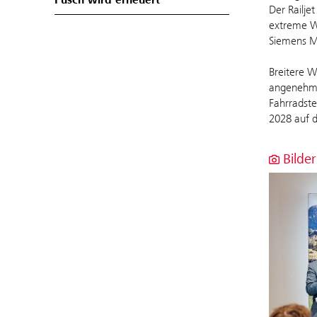
Fusch wird erneuert
Der Railje
extreme W
Siemens Mo
Breitere W
angenehme
Fahrradste
2028 auf d
Bilder