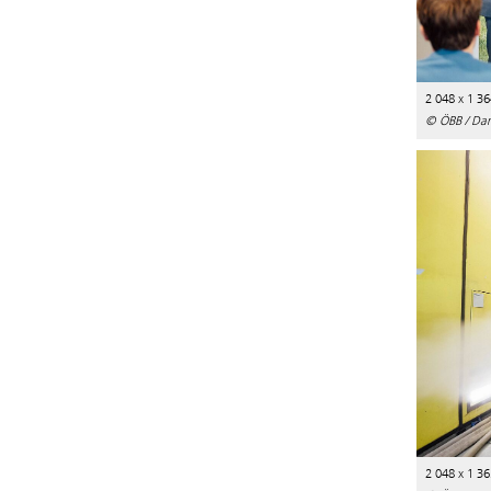
2 048 x 1 36
© ÖBB / Dani
2 048 x 1 36