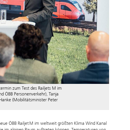
termin zum Test des Railjets M im
tand ÖBB Personenverkehr), Tanja
Hanke (Mobilitätsminister Peter
neue ÖBB Railjet M im weltweit größten Klima Wind Kanal
 sie im alpinen Raum auftreten können. Temperaturen von