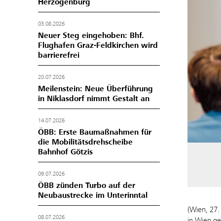
Herzogenburg
03.08.2026
Neuer Steg eingehoben: Bhf.
Flughafen Graz-Feldkirchen wird
barrierefrei
20.07.2026
Meilenstein: Neue Überführung
in Niklasdorf nimmt Gestalt an
14.07.2026
ÖBB: Erste Baumaßnahmen für
die Mobilitätsdrehscheibe
Bahnhof Götzis
09.07.2026
ÖBB zünden Turbo auf der
Neubaustrecke im Unterinntal
(Wien, 27.
08.07.2026
in Wien ge