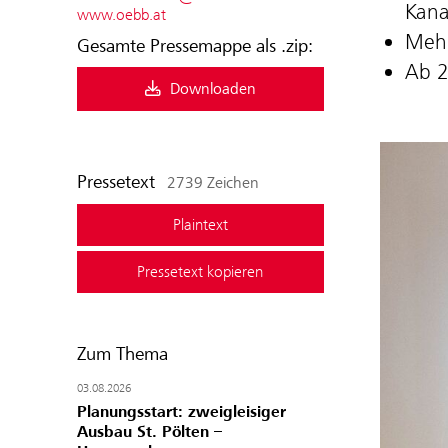
Kana
www.oebb.at
Mehr
Gesamte Pressemappe als .zip:
Ab 2
Downloaden
Pressetext
2739 Zeichen
Plaintext
Pressetext kopieren
Zum Thema
03.08.2026
Planungsstart: zweigleisiger
Ausbau St. Pölten –