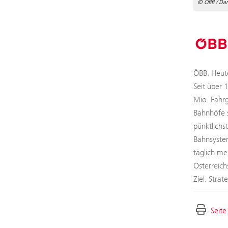
© ÖBB / Dani
ÖBB. Heute
Seit über 
Mio. Fahrg
Bahnhöfe s
pünktlichs
Bahnsystem
täglich me
Österreich
Ziel. Stra
Seite