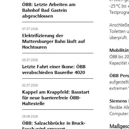
ÖBB: Letzte Arbeiten am
-25 °C bis
Bahnhof Bad Gastein
Testprog
abgeschlossen
Anschließe
07.07.2026
Toiletten
Elektrifizierung der
überprüft.
Mattersburger Bahn läuft auf
Hochtouren
Mobilität
ÖBB bis 20
03.07.2026
Kapazität 
Letzte Fahrt einer Ikone: ÖBB
verabschieden Baureihe 4020
ÖBB Pers
aufgestell
02.07.2026
extremen 
Kappel am Krappfeld: Baustart
für neue barrierefreie ÖBB-
Siemens 
Haltestelle
flexible A
Computer: 
26.06.2026
ÖBB: Salzachbrücke in Bruck-
Maßgesc