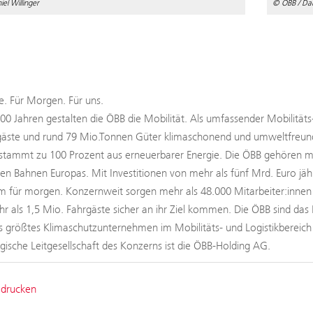
el Willinger
© ÖBB / Dani
. Für Morgen. Für uns.
100 Jahren gestalten die ÖBB die Mobilität. Als umfassender Mobilitäts
äste und rund 79 Mio.Tonnen Güter klimaschonend und umweltfreundli
tammt zu 100 Prozent aus erneuerbarer Energie. Die ÖBB gehören mit
ten Bahnen Europas. Mit Investitionen von mehr als fünf Mrd. Euro jäh
 für morgen. Konzernweit sorgen mehr als 48.000 Mitarbeiter:innen b
hr als 1,5 Mio. Fahrgäste sicher an ihr Ziel kommen. Die ÖBB sind das 
s größtes Klimaschutzunternehmen im Mobilitäts- und Logistikbereic
tegische Leitgesellschaft des Konzerns ist die ÖBB-Holding AG.
 drucken