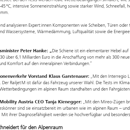
 +45 °C, intensive Sonneneinstrahlung sowie starker Wind, Schneefall,
ramm.
nd analysieren Expert:innen Komponenten wie Scheiben, Türen oder te
 und Wassersysteme, Wärmedämmung, Luftqualität sowie die Energieef
sminister Peter Hanke: „
Die Schiene ist ein elementarer Hebel au
30 über 6,1 Milliarden Euro in die Anschaffung von mehr als 300 neue
und Komfort auf den inneralpinen Verbindungen.“
onenverkehr Vorstand Klaus Garstenauer:
„Mit den Interregio L
t. Der Railjet M ist dafür das Fahrzeug unserer Wahl. Die Tests im Klim
Wetterbedingungen im alpinen Raum standhalten und den Fahrgästen
Mobility Austria CEO Tanja Kienegger:
„Mit den Mireo-Zügen bri
lleskönner sind sie einsatzbereit im urbanen wie im alpinen Raum – und 
Mit ihrer Diagnosefähigkeit werden sie hochverfügbar und besonders 
hneidert für den Alpenraum