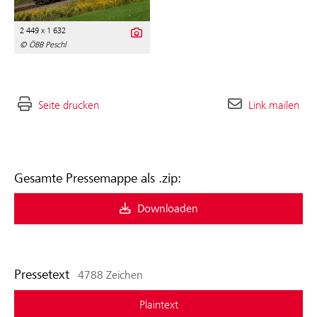
2 449 x 1 632
© ÖBB Peschl
Seite drucken
Link mailen
Gesamte Pressemappe als .zip:
Downloaden
Pressetext
4788 Zeichen
Plaintext