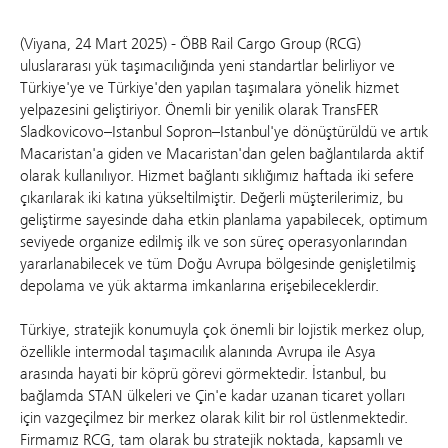
(Viyana, 24 Mart 2025) - ÖBB Rail Cargo Group (RCG)
uluslararası yük taşımacılığında yeni standartlar belirliyor ve
Türkiye'ye ve Türkiye'den yapılan taşımalara yönelik hizmet
yelpazesini geliştiriyor. Önemli bir yenilik olarak TransFER
Sladkovicovo–Istanbul Sopron–Istanbul'ye dönüştürüldü ve artık
Macaristan'a giden ve Macaristan'dan gelen bağlantılarda aktif
olarak kullanılıyor. Hizmet bağlantı sıklığımız haftada iki sefere
çıkarılarak iki katına yükseltilmiştir. Değerli müşterilerimiz, bu
geliştirme sayesinde daha etkin planlama yapabilecek, optimum
seviyede organize edilmiş ilk ve son süreç operasyonlarından
yararlanabilecek ve tüm Doğu Avrupa bölgesinde genişletilmiş
depolama ve yük aktarma imkanlarına erişebileceklerdir.
Türkiye, stratejik konumuyla çok önemli bir lojistik merkez olup,
özellikle intermodal taşımacılık alanında Avrupa ile Asya
arasında hayati bir köprü görevi görmektedir. İstanbul, bu
bağlamda STAN ülkeleri ve Çin'e kadar uzanan ticaret yolları
için vazgeçilmez bir merkez olarak kilit bir rol üstlenmektedir.
Firmamız RCG, tam olarak bu stratejik noktada, kapsamlı ve