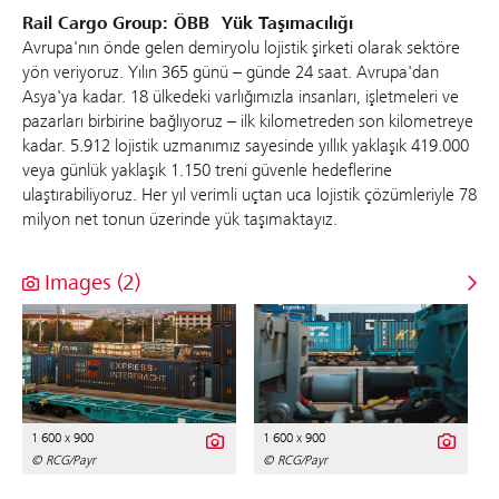
Rail Cargo Group: ÖBB Yük Taşımacılığı
Avrupa'nın önde gelen demiryolu lojistik şirketi olarak sektöre
yön veriyoruz. Yılın 365 günü – günde 24 saat. Avrupa'dan
Asya'ya kadar. 18 ülkedeki varlığımızla insanları, işletmeleri ve
pazarları birbirine bağlıyoruz – ilk kilometreden son kilometreye
kadar. 5.912 lojistik uzmanımız sayesinde yıllık yaklaşık 419.000
veya günlük yaklaşık 1.150 treni güvenle hedeflerine
ulaştırabiliyoruz. Her yıl verimli uçtan uca lojistik çözümleriyle 78
milyon net tonun üzerinde yük taşımaktayız.
Images (2)
1 600 x 900
1 600 x 900
© RCG/Payr
© RCG/Payr