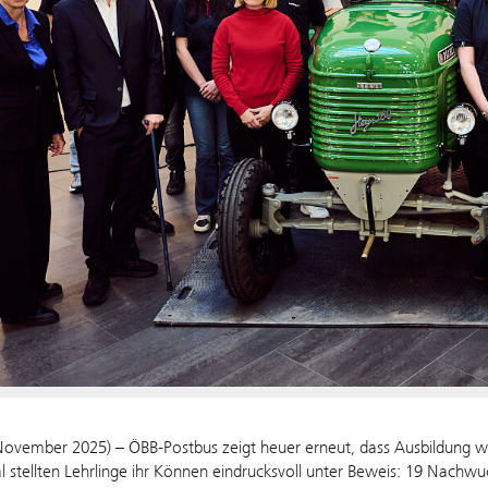
November 2025) – ÖBB-Postbus zeigt heuer erneut, dass Ausbildung we
l stellten Lehrlinge ihr Können eindrucksvoll unter Beweis: 19 Nachwuc