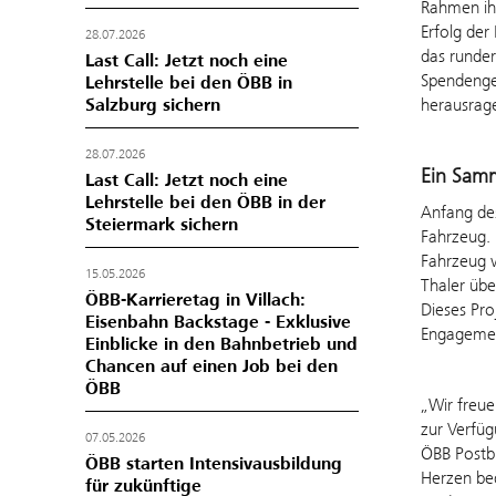
Rahmen ihr
Erfolg der
28.07.2026
das runde
Last Call: Jetzt noch eine
Spendengel
Lehrstelle bei den ÖBB in
herausrage
Salzburg sichern
28.07.2026
Ein Samm
Last Call: Jetzt noch eine
Lehrstelle bei den ÖBB in der
Anfang des
Steiermark sichern
Fahrzeug. 
Fahrzeug 
15.05.2026
Thaler übe
ÖBB-Karrieretag in Villach:
Dieses Pro
Eisenbahn Backstage - Exklusive
Engagemen
Einblicke in den Bahnbetrieb und
Chancen auf einen Job bei den
ÖBB
„Wir freue
zur Verfüg
07.05.2026
ÖBB Postbu
ÖBB starten Intensivausbildung
Herzen bed
für zukünftige