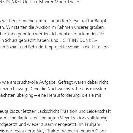
INS DUNKEL-Geschäftsführer Mario Thaler.
s wir heuer mit diesem restaurierten Steyr-Traktor Baujahr
n. Wir starten die Auktion im Rahmen unserer großen,
ber kann geboten werden. Ich danke vor allem den 19
er in Schuss gebracht haben, und LICHT INS DUNKEL-
in Sozial- und Behindertenprojekte sowie in die Hilfe von
e wie anspruchsvolle Aufgabe. Gefragt waren dabei nicht
grenzen hinweg. Denn die Nachwuchskräfte aus mussten
 nächsten überging – eine Herausforderung, die sie mit
ugs bis zur letzten Lackschicht Präzision und Leidenschaft
ämtliche Bauteile des betagten Steyr-Traktors vollständig
tandgesetzt und wieder zusammengesetzt. Im Frühjahr
bis der restaurierte Steyr-Traktor wieder in neuem Glanz