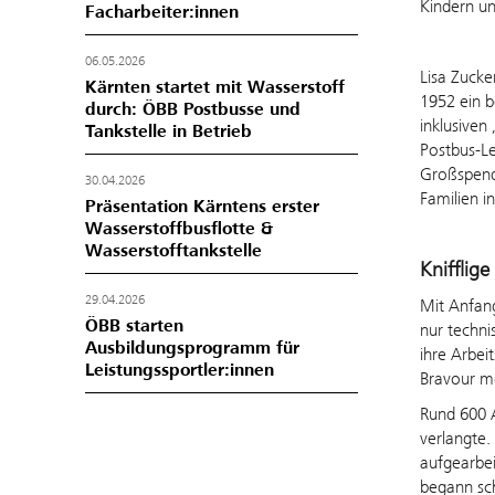
Kindern u
Facharbeiter:innen
06.05.2026
Lisa Zucke
Kärnten startet mit Wasserstoff
1952 ein 
durch: ÖBB Postbusse und
inklusive
Tankstelle in Betrieb
Postbus-Le
Großspende
30.04.2026
Familien i
Präsentation Kärntens erster
Wasserstoffbusflotte &
Wasserstofftankstelle
Knifflig
29.04.2026
Mit Anfang
ÖBB starten
nur techn
Ausbildungsprogramm für
ihre Arbei
Leistungssportler:innen
Bravour me
Rund 600 A
verlangte.
aufgearbei
begann sch