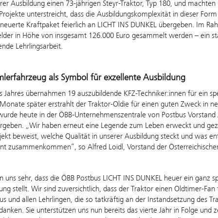
er Ausbildung einen 73-jährigen Steyr-Traktor, Typ 180, und machten ih
 Projekte unterstreicht, dass die Ausbildungskomplexität in dieser Form
rneuerte Kraftpaket feierlich an LICHT INS DUNKEL übergeben. Im R
der in Höhe von insgesamt 126.000 Euro gesammelt werden – ein sta
nde Lehrlingsarbeit.
lerfahrzeug als Symbol für exzellente Ausbildung
 Jahres übernahmen 19 auszubildende KFZ-Techniker:innen für ein spe
Monate später erstrahlt der Traktor-Oldie für einen guten Zweck in ne
wurde heute in der ÖBB-Unternehmenszentrale von Postbus Vorstand 
rgeben. „Wir haben erneut eine Legende zum Leben erweckt und gezei
jekt beweist, welche Qualität in unserer Ausbildung steckt und was e
t zusammenkommen“, so Alfred Loidl, Vorstand der Österreichische
n uns sehr, dass die ÖBB Postbus LICHT INS DUNKEL heuer ein ganz spe
ung stellt. Wir sind zuversichtlich, dass der Traktor einen Oldtimer-Fa
s und allen Lehrlingen, die so tatkräftig an der Instandsetzung des 
anken. Sie unterstützen uns nun bereits das vierte Jahr in Folge und 