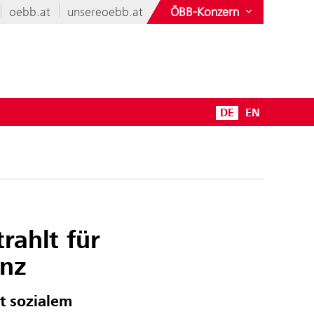
oebb.at
unsereoebb.at
ÖBB-Konzern
DE
EN
rahlt für
anz
t sozialem