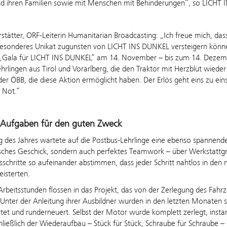
nd ihren Familien sowie mit Menschen mit Behinderungen“, so LICHT 
rstätter, ORF-Leiterin Humanitarian Broadcasting: „Ich freue mich, das
besonderes Unikat zugunsten von LICHT INS DUNKEL versteigern könne
n „Gala für LICHT INS DUNKEL“ am 14. November – bis zum 14. Dezem
hrlingen aus Tirol und Vorarlberg, die den Traktor mit Herzblut wied
r ÖBB, die diese Aktion ermöglicht haben. Der Erlös geht eins zu eins 
n Not.“
e Aufgaben für den guten Zweck
 des Jahres wartete auf die Postbus-Lehrlinge eine ebenso spannend
isches Geschick, sondern auch perfektes Teamwork – über Werkstatt
tsschritte so aufeinander abstimmen, dass jeder Schritt nahtlos in den
isterten.
rbeitsstunden flossen in das Projekt, das von der Zerlegung des Fahrze
 Unter der Anleitung ihrer Ausbildner wurden in den letzten Monaten s
tet und runderneuert. Selbst der Motor wurde komplett zerlegt, ins
ließlich der Wiederaufbau – Stück für Stück, Schraube für Schraube – 