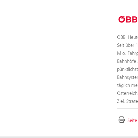
ÖBB. Heute
Seit über 
Mio. Fahrg
Bahnhöfe s
pünktlichs
Bahnsystem
täglich me
Österreich
Ziel. Stra
Seite