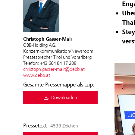
Eng
Übe
Thal
Stey
Christoph Gasser-Mair
vers
ÖBB-Holding AG,
Konzernkommunikation/Newsroom
Pressesprecher Tirol und Vorarlberg
Telefon: +43 664 84 17 208
christoph.gasser-mair@oebb.at
www.oebb.at
Gesamte Pressemappe als .zip:
Downloaden
Pressetext
4539 Zeichen