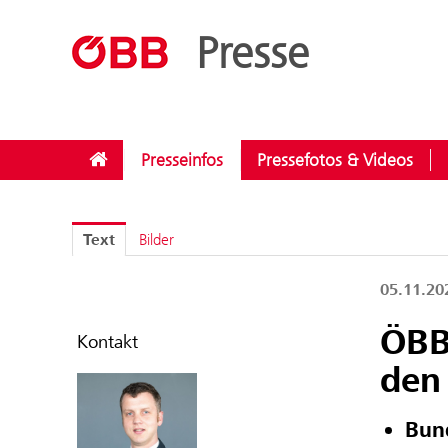
??menue.meldungen??
/
Bundesländer
/
Wien
Presse
Presseinfos
Pressefotos & Videos
Text
Bilder
05.11.2
ÖBB-
Kontakt
den
Bund