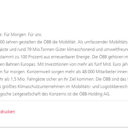
. Für Morgen. Für uns.
100 Jahren gestalten die ÖBB die Mobilität. Als umfassender Mobilitäts
äste und rund 79 Mio.Tonnen Güter klimaschonend und umweltfreundli
tammt zu 100 Prozent aus erneuerbarer Energie. Die ÖBB gehören mit
ten Bahnen Europas. Mit Investitionen von mehr als fünf Mrd. Euro jäh
 für morgen. Konzernweit sorgen mehr als 48.000 Mitarbeiter:innen b
hr als 1,5 Mio. Fahrgäste sicher an ihr Ziel kommen. Die ÖBB sind das 
s größtes Klimaschutzunternehmen im Mobilitäts- und Logistikbereic
tegische Leitgesellschaft des Konzerns ist die ÖBB-Holding AG.
 drucken