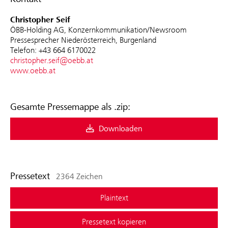
Christopher Seif
ÖBB-Holding AG, Konzernkommunikation/Newsroom
Pressesprecher Niederösterreich, Burgenland
Telefon: +43 664 6170022
christopher.seif@oebb.at
www.oebb.at
Gesamte Pressemappe als .zip:
Downloaden
Pressetext
2364 Zeichen
Plaintext
Pressetext kopieren