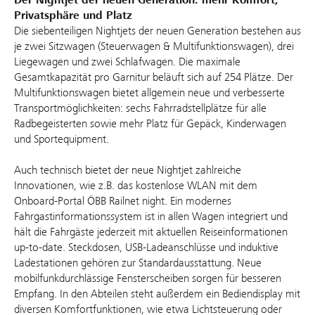
Der Nightjet der neuen Generation: mehr Komfort,
Privatsphäre und Platz
Die siebenteiligen Nightjets der neuen Generation bestehen aus
je zwei Sitzwagen (Steuerwagen & Multifunktionswagen), drei
Liegewagen und zwei Schlafwagen. Die maximale
Gesamtkapazität pro Garnitur beläuft sich auf 254 Plätze. Der
Multifunktionswagen bietet allgemein neue und verbesserte
Transportmöglichkeiten: sechs Fahrradstellplätze für alle
Radbegeisterten sowie mehr Platz für Gepäck, Kinderwagen
und Sportequipment.
Auch technisch bietet der neue Nightjet zahlreiche
Innovationen, wie z.B. das kostenlose WLAN mit dem
Onboard-Portal ÖBB Railnet night. Ein modernes
Fahrgastinformationssystem ist in allen Wagen integriert und
hält die Fahrgäste jederzeit mit aktuellen Reiseinformationen
up-to-date. Steckdosen, USB-Ladeanschlüsse und induktive
Ladestationen gehören zur Standardausstattung. Neue
mobilfunkdurchlässige Fensterscheiben sorgen für besseren
Empfang. In den Abteilen steht außerdem ein Bediendisplay mit
diversen Komfortfunktionen, wie etwa Lichtsteuerung oder