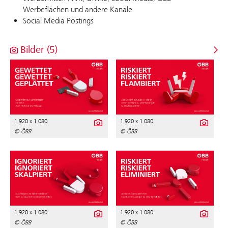
Werbeflächen und andere Kanäle
Social Media Postings
Bilder (5)
1 920 x 1 080
1 920 x 1 080
© ÖBB
© ÖBB
1 920 x 1 080
1 920 x 1 080
© ÖBB
© ÖBB