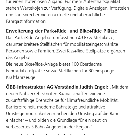
für einen stufenlosen Zugang. Für mehr Aufenthaltsqualität
stehen Wartekojen zur Verfügung. Digitale Anzeigen, Infostelen
und Lautsprecher bieten aktuelle und übersichtliche
Fahrgastinformation.
Erweiterung der Park+Ride- und Bike+Ride-Plätze
Das Park+Ride-Angebot umfasst nun 49 Pkw-Stellplätze,
darunter breitere Stellflächen für mobilitätseingeschränkte
Personen sowie Familien. Zwei Kiss+Ride-Stellplätze ergänzen
das Angebot.
Die neue Bike+Ride-Anlage bietet 100 überdachte
Fahrradabstellplätze sowie Stellflächen für 30 einspurige
Kraftfahrzeuge.
ÖBB-Infrastruktur AG-Vorständin
Judith Engel:
„Mit dem
neuen Nahverkehrsknoten Raaba schaffen wir eine
zukunftsfähige Drehscheibe für klimafreundliche Mobilität.
Barrierefreiheit, moderne Bahnsteige und attraktive
Umsteigemöglichkeiten machen den Umstieg auf die Bahn
einfacher – und bilden die Grundlage für ein deutlich
verbessertes S‑Bahn‑Angebot in der Region.“