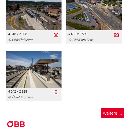
4 618 x 2 598
4 618 x 2 598
© ÖBB/Chris Zenz
© ÖBB/Chris Zenz
4 242 x 2 828
© ÖBB/Chris Zenz
weitere ...