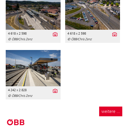
4 618 x 2 598
4 618 x 2 598
© ÖBB/Chris Zenz
© ÖBB/Chris Zenz
4 242 x 2 828
© ÖBB/Chris Zenz
weitere ...