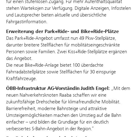
für einen stufenlosen Zugang. Für mehr Aufenthaltsqualität
stehen Wartekojen zur Verfügung. Digitale Anzeigen, Infostelen
und Lautsprecher bieten aktuelle und übersichtliche
Fahrgastinformation.
Erweiterung der Park+Ride- und Bike+Ride-Plätze
Das Park+Ride-Angebot umfasst nun 49 Pkw-Stellplätze,
darunter breitere Stellflächen für mobilitätseingeschränkte
Personen sowie Familien. Zwei Kiss+Ride-Stellplätze ergänzen
das Angebot.
Die neue Bike+Ride-Anlage bietet 100 überdachte
Fahrradabstellplätze sowie Stellflächen für 30 einspurige
Kraftfahrzeuge.
ÖBB-Infrastruktur AG-Vorständin
Judith Engel:
„Mit dem
neuen Nahverkehrsknoten Raaba schaffen wir eine
zukunftsfähige Drehscheibe für klimafreundliche Mobilität.
Barrierefreiheit, moderne Bahnsteige und attraktive
Umsteigemöglichkeiten machen den Umstieg auf die Bahn
einfacher – und bilden die Grundlage für ein deutlich
verbessertes S‑Bahn‑Angebot in der Region.“