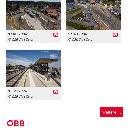
4 618 x 2 598
4 618 x 2 598
© ÖBB/Chris Zenz
© ÖBB/Chris Zenz
4 242 x 2 828
© ÖBB/Chris Zenz
weitere ...