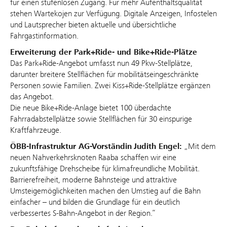
für einen stufenlosen Zugang. Für mehr Aufenthaltsqualität
stehen Wartekojen zur Verfügung. Digitale Anzeigen, Infostelen
und Lautsprecher bieten aktuelle und übersichtliche
Fahrgastinformation.
Erweiterung der Park+Ride- und Bike+Ride-Plätze
Das Park+Ride-Angebot umfasst nun 49 Pkw-Stellplätze,
darunter breitere Stellflächen für mobilitätseingeschränkte
Personen sowie Familien. Zwei Kiss+Ride-Stellplätze ergänzen
das Angebot.
Die neue Bike+Ride-Anlage bietet 100 überdachte
Fahrradabstellplätze sowie Stellflächen für 30 einspurige
Kraftfahrzeuge.
ÖBB-Infrastruktur AG-Vorständin
Judith Engel:
„Mit dem
neuen Nahverkehrsknoten Raaba schaffen wir eine
zukunftsfähige Drehscheibe für klimafreundliche Mobilität.
Barrierefreiheit, moderne Bahnsteige und attraktive
Umsteigemöglichkeiten machen den Umstieg auf die Bahn
einfacher – und bilden die Grundlage für ein deutlich
verbessertes S‑Bahn‑Angebot in der Region.“