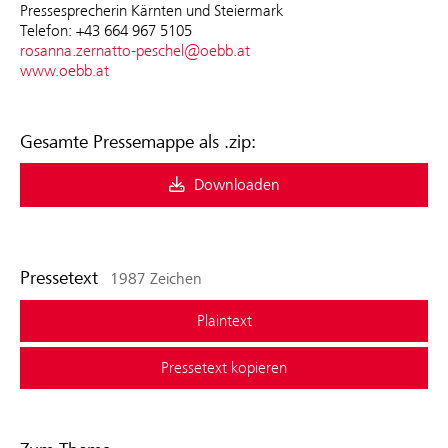
Pressesprecherin Kärnten und Steiermark
Telefon: +43 664 967 5105
rosanna.zernatto-peschel@oebb.at
www.oebb.at
Gesamte Pressemappe als .zip:
Downloaden
Pressetext
1987 Zeichen
Plaintext
Pressetext kopieren