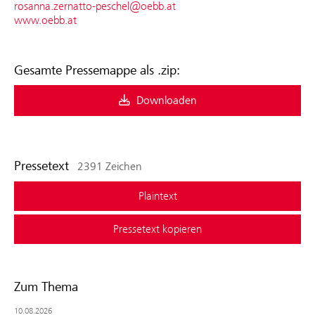
rosanna.zernatto-peschel@oebb.at
www.oebb.at
Gesamte Pressemappe als .zip:
Downloaden
Pressetext
2391 Zeichen
Plaintext
Pressetext kopieren
Zum Thema
10.08.2026