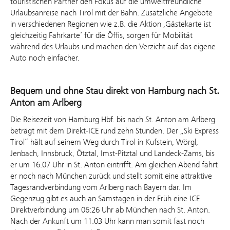
touristischen Partner den Fokus auf die umweltfreundliche
Urlaubsanreise nach Tirol mit der Bahn. Zusätzliche Angebote
in verschiedenen Regionen wie z.B. die Aktion ‚Gästekarte ist
gleichzeitig Fahrkarte‘ für die Öffis, sorgen für Mobilität
während des Urlaubs und machen den Verzicht auf das eigene
Auto noch einfacher.
Bequem und ohne Stau direkt von Hamburg nach St.
Anton am Arlberg
Die Reisezeit von Hamburg Hbf. bis nach St. Anton am Arlberg
beträgt mit dem Direkt-ICE rund zehn Stunden. Der „Ski Express
Tirol“ hält auf seinem Weg durch Tirol in Kufstein, Wörgl,
Jenbach, Innsbruck, Ötztal, Imst-Pitztal und Landeck-Zams, bis
er um 16.07 Uhr in St. Anton eintrifft. Am gleichen Abend fährt
er noch nach München zurück und stellt somit eine attraktive
Tagesrandverbindung vom Arlberg nach Bayern dar. Im
Gegenzug gibt es auch an Samstagen in der Früh eine ICE
Direktverbindung um 06:26 Uhr ab München nach St. Anton.
Nach der Ankunft um 11:03 Uhr kann man somit fast noch