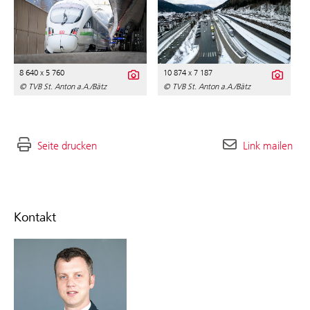
8 640 x 5 760
10 874 x 7 187
© TVB St. Anton a.A./Bätz
© TVB St. Anton a.A./Bätz
Seite drucken
Link mailen
Kontakt