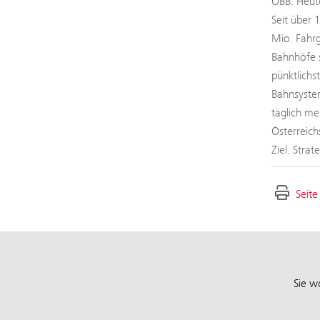
ÖBB. Heute
Seit über 
Mio. Fahrg
Bahnhöfe s
pünktlichs
Bahnsystem
täglich me
Österreich
Ziel. Stra
Seite
Sie w