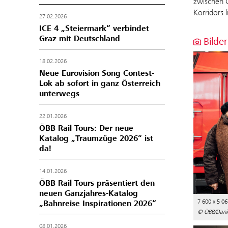
zwischen G
Korridors 
27.02.2026
ICE 4 „Steiermark“ verbindet
Graz mit Deutschland
Bilder
18.02.2026
Neue Eurovision Song Contest-
Lok ab sofort in ganz Österreich
unterwegs
22.01.2026
ÖBB Rail Tours: Der neue
Katalog „Traumzüge 2026“ ist
da!
14.01.2026
ÖBB Rail Tours präsentiert den
neuen Ganzjahres-Katalog
7 600 x 5 06
„Bahnreise Inspirationen 2026“
© ÖBB/Daniel
08.01.2026