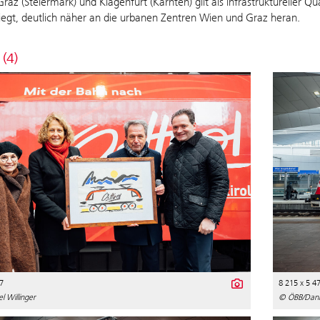
raz (Steiermark) und Klagenfurt (Kärnten) gilt als infrastruktureller 
liegt, deutlich näher an die urbanen Zentren Wien und Graz heran.
 (4)
7
8 215 x 5 4
 Willinger
© ÖBB/Danie