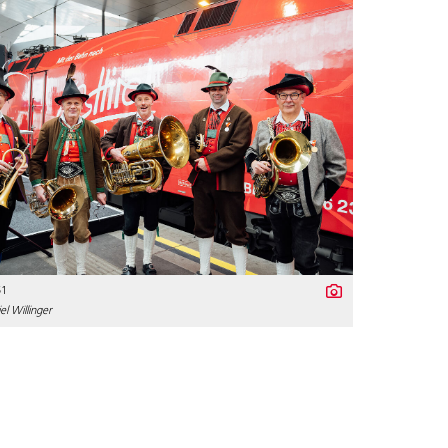
51
l Willinger