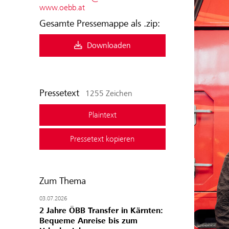
www.oebb.at
Gesamte Pressemappe als .zip:
Downloaden
Pressetext
1255 Zeichen
Plaintext
Pressetext kopieren
Zum Thema
03.07.2026
2 Jahre ÖBB Transfer in Kärnten:
Bequeme Anreise bis zum