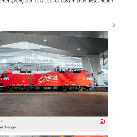
Quantensprung und rückt Osttirol, das am Ende dieses neuen
77
l Willinger