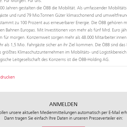
. Für Morgen. Für uns.
100 Jahren gestalten die ÖBB die Mobilität. Als umfassender Mobilitäts
äste und rund 79 Mio.Tonnen Güter klimaschonend und umweltfreundli
tammt zu 100 Prozent aus erneuerbarer Energie. Die ÖBB gehören mit
ten Bahnen Europas. Mit Investitionen von mehr als fünf Mrd. Euro jäh
 für morgen. Konzernweit sorgen mehr als 48.000 Mitarbeiter:innen b
hr als 1,5 Mio. Fahrgäste sicher an ihr Ziel kommen. Die ÖBB sind das 
s größtes Klimaschutzunternehmen im Mobilitäts- und Logistikbereic
tegische Leitgesellschaft des Konzerns ist die ÖBB-Holding AG.
 drucken
ANMELDEN
ollen unsere aktuellen Medienmitteilungen automatisch per E-Mail erh
Dann tragen Sie einfach Ihre Daten in unseren Presseverteiler ein: