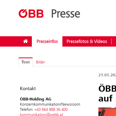
??menue.meldungen??
/
Kategorien
/
Rund ums Reisen
Presse
Presseinfos
Pressefotos & Videos
Text
Bilder
21.01.2
ÖBB
Kontakt
auf
ÖBB-Holding AG
Konzernkommunikation/Newsroom
Telefon:
+43 664 888 36 400
kommunikation@oebb.at