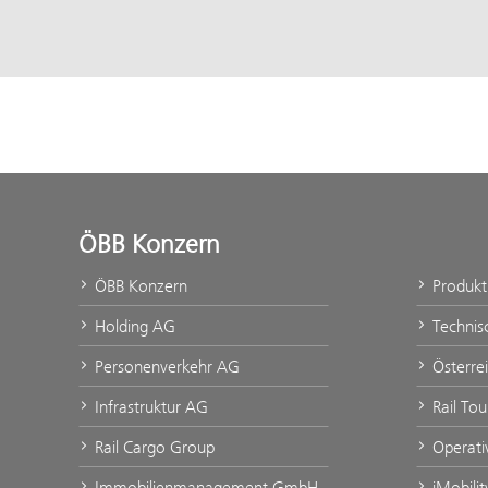
ÖBB Konzern
ÖBB Konzern
Produk
Holding AG
Technis
Personenverkehr AG
Österre
Infrastruktur AG
Rail Tou
Rail Cargo Group
Operati
Immobilienmanagement GmbH
iMobili