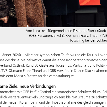
Von li. na. re.: Bürgermeisterin Elisabeth Blanik (Stad
(ÖBB Personenverkehr), Obmann Franz Theurl (TVB 
Totschnig bei der Loktau
 Jänner 2026) – Mit einer symbolischen Taufe wurde die Taurus-Lokomoti
eise geschickt. Sie bekräftigt damit die enge Kooperation zwischen 
erband Osttirol. Rund 50 Gäste aus Tourismus, Wirtschaft und Politi
n TVB-Obmann Franz Theurl und ÖBB Vorständin Sabine Stock nahmen 
räsident Markus Stotter an der Veranstaltung teil.
ame Ziele, neue Verbindungen
enarbeit mit ÖBB ist für Osttirol ein strategischer Schulterschluss: Bei
ndlich weiterzuentwickeln und zugleich sensible Naturräume zu schü
d der neuen Koralmbahn und der Inbetriebnahme des gleichnamigen Tu