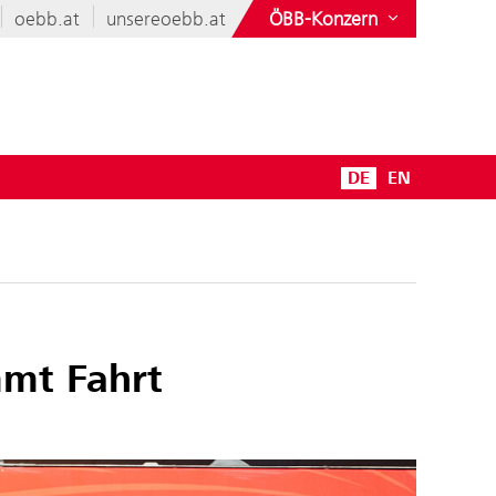
oebb.at
unsereoebb.at
ÖBB-Konzern
DE
EN
mmt Fahrt