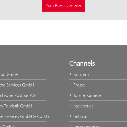
Zum Presseverteiler
Channels
tion GmbH
Konzern
che Services GmbH
Presse
ichische Postbus AG
Jobs & Karriere
rs Touristik GmbH
nasicher.at
ve Services GmbH & Co KG
oebb.at
ty GmbH
unsereoebb.at