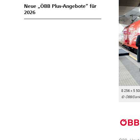
Neue „ÖBB Plus-Angebote“ für
2026
8 256 x 5 50
© ÖBB/Daniel