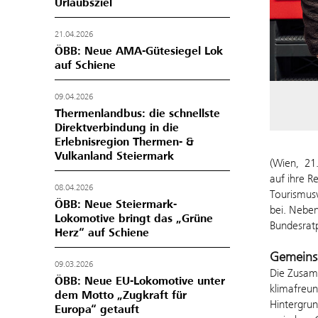
Urlaubsziel
21.04.2026
ÖBB: Neue AMA-Gütesiegel Lok
auf Schiene
09.04.2026
Thermenlandbus: die schnellste
Direktverbindung in die
Erlebnisregion Thermen- &
Vulkanland Steiermark
(Wien, 21.
auf ihre R
08.04.2026
Tourismusv
ÖBB: Neue Steiermark-
bei. Nebe
Lokomotive bringt das „Grüne
Bundesratp
Herz“ auf Schiene
Gemeins
09.03.2026
Die Zusamm
ÖBB: Neue EU-Lokomotive unter
klimafreu
dem Motto „Zugkraft für
Hintergrun
Europa“ getauft