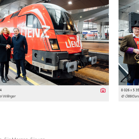
4
8 026 x 5 3
 Willinger
© ÖBB/Danie