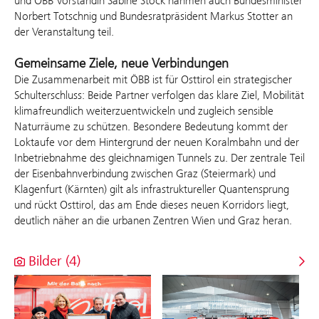
und ÖBB Vorständin Sabine Stock nahmen auch Bundesminister
Norbert Totschnig und Bundesratpräsident Markus Stotter an
der Veranstaltung teil.
Gemeinsame Ziele, neue Verbindungen
Die Zusammenarbeit mit ÖBB ist für Osttirol ein strategischer
Schulterschluss: Beide Partner verfolgen das klare Ziel, Mobilität
klimafreundlich weiterzuentwickeln und zugleich sensible
Naturräume zu schützen. Besondere Bedeutung kommt der
Loktaufe vor dem Hintergrund der neuen Koralmbahn und der
Inbetriebnahme des gleichnamigen Tunnels zu. Der zentrale Teil
der Eisenbahnverbindung zwischen Graz (Steiermark) und
Klagenfurt (Kärnten) gilt als infrastruktureller Quantensprung
und rückt Osttirol, das am Ende dieses neuen Korridors liegt,
deutlich näher an die urbanen Zentren Wien und Graz heran.
Bilder (4)