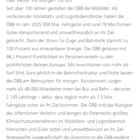
ÖBB. Heute. Für Morgen. Für uns.
Seit über 100 Jahren gestalten die ÖBB die Mobilität. Als
umfassender Mobilitäts- und Logistikdienstleister haben die
ÖBB im Jahr 2025 559 Mio. Fahrgäste und rund 79 Mio.Tonnen
Güter klimaschonend und umweltfreundlich an ihr Ziel
gebracht. Denn der Strom für Züge und Bahnhöfe stammt zu
100 Prozent aus erneuerbarer Energie. Die ÖBB gehören mit
94,1 Prozent Pünktlichkeit im Personenverkehr zu den
pünktlichsten Bahnen Europas. Mit Investitionen von mehr als
fünf Mrd. Euro jährlich in die Bahninfrastruktur und Flotte bauen
die ÖBB am Bahnsystem für morgen. Konzernweit sorgen
mehr als 48.000 Mitarbeiter:innen bei Bus und Bahn – darunter
2.145 Lehrlinge – dafür, dass täglich mehr als 1,5 Mio.
Fahrgäste sicher an ihr Ziel kommen. Die ÖBB sind das Rückgrat
des öffentlichen Verkehrs und bringen als Österreichs größtes
Klimaschutzunternehmen im Mobilitäts- und Logistikbereich
Menschen und Güter sicher und umweltbewusst an ihr Ziel.
Strategische Leitgesellschaft des Konzerns ist die ÖBB-Holding