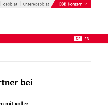
oebb.at
unsereoebb.at
ÖBB-Konzern
DE
EN
tner bei
 mit voller