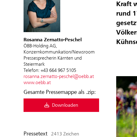
Kraft 
rund 1
gesetz
Völker
Rosanna Zernatto-Peschel
Kühnsd
ÖBB-Holding AG,
Konzernkommunikation/Newsroom
Pressesprecherin Kärnten und
Steiermark
Telefon: +43 664 967 5105
rosanna.zernatto-peschel@oebb.at
www.oebb.at
Gesamte Pressemappe als .zip:
Downloaden
Pressetext
2413 Zeichen