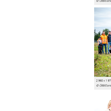
© ÖBB/Danie
2 960 x 1 97
© ÖBB/Danie