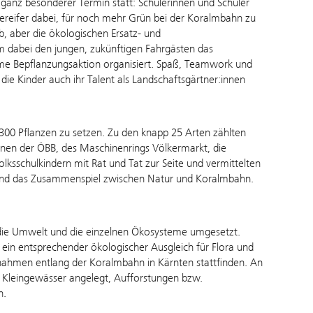
ganz besonderer Termin statt: Schülerinnen und Schüler
uereifer dabei, für noch mehr Grün bei der Koralmbahn zu
b, aber die ökologischen Ersatz- und
dabei den jungen, zukünftigen Fahrgästen das
me Bepflanzungsaktion organisiert. Spaß, Teamwork und
ie Kinder auch ihr Talent als Landschaftsgärtner:innen
300 Pflanzen zu setzen. Zu den knapp 25 Arten zählten
innen der ÖBB, des Maschinenrings Völkermarkt, die
lksschulkindern mit Rat und Tat zur Seite und vermittelten
und das Zusammenspiel zwischen Natur und Koralmbahn.
 die Umwelt und die einzelnen Ökosysteme umgesetzt.
 ein entsprechender ökologischer Ausgleich für Flora und
ahmen entlang der Koralmbahn in Kärnten stattfinden. An
d Kleingewässer angelegt, Aufforstungen bzw.
n.