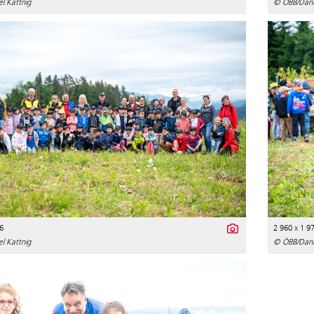
l Kattnig
© ÖBB/Danie
6
2 960 x 1 9
l Kattnig
© ÖBB/Danie