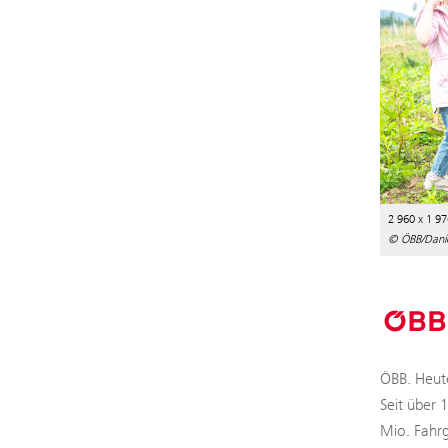
2 960 x 1 97
© ÖBB/Danie
ÖBB. Heute
Seit über 
Mio. Fahrg