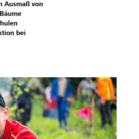
im Ausmaß von
e Bäume
chulen
ktion bei