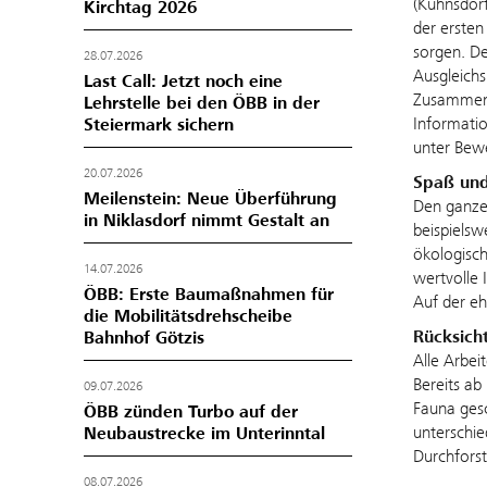
(Kühnsdorf
Kirchtag 2026
der ersten
sorgen. De
28.07.2026
Ausgleich
Last Call: Jetzt noch eine
Zusammens
Lehrstelle bei den ÖBB in der
Informatio
Steiermark sichern
unter Bewe
20.07.2026
Spaß und
Meilenstein: Neue Überführung
Den ganzen
in Niklasdorf nimmt Gestalt an
beispielsw
ökologisch
14.07.2026
wertvolle
ÖBB: Erste Baumaßnahmen für
Auf der e
die Mobilitätsdrehscheibe
Rücksich
Bahnhof Götzis
Alle Arbei
Bereits ab
09.07.2026
Fauna ges
ÖBB zünden Turbo auf der
unterschie
Neubaustrecke im Unterinntal
Durchfors
08.07.2026