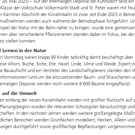
 28. Mai 2025) – Auf der ehemaligen Deponie bei Kühnsdorf fand ein 
 Klasse der Volksschule Völkermarkt-Stadt und St. Peter waren mit Fe
r Kärntner Abschnitt der Koralmbahn ist zwar seit Ende 2023 in Betrie
smaßnahmen werden auch während der Betriebsphase fortgeführt. Um 
piel der Natur mit der Bahn näher zu bringen, wurde eine gemeinsa
nen über verschiedene Pflanzenarten standen dabei im Fokus, bei der d
is stellen konnten.
 Lernen in der Natur
 Vormittag waren knapp 90 Kinder tatkräftig damit beschäftigt über 
eise Ahorn, Buche, Eiche, Erle, Hasel, Linde, Ulme und Weide. Expert:
e Bauaufsicht und ein Vertreter des Landschaftsplaners standen den Vo
 Informationen rund um die einzusetzenden Baum- und Straucharten 
hemaligen Deponie werden noch weitere 8.600 Bäume eingepflanzt.
t auf die Umwelt
ten entlang der neuen Koralmbahn werden mit größter Rücksicht auf
 Planungsbeginn wurden die relevanten Schutzgüter berücksichtigt und
chaffen. In den nächsten Jahren werden weitere großangelegte Maßn
dlichen Bereichen werden Grünflächen modelliert, Hecken, Alleen un
tungen durchgeführt sowie großflächige Bepflanzungen vorgenomme