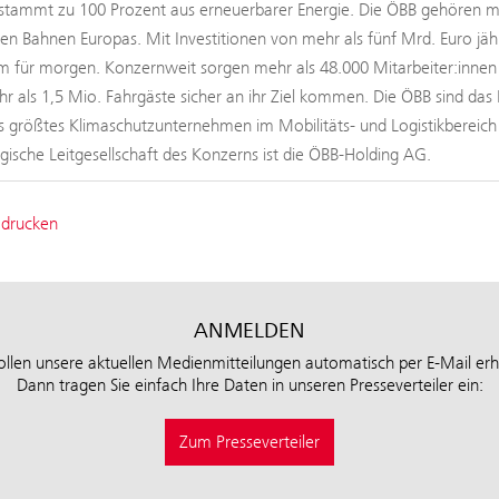
tammt zu 100 Prozent aus erneuerbarer Energie. Die ÖBB gehören mit
ten Bahnen Europas. Mit Investitionen von mehr als fünf Mrd. Euro jäh
 für morgen. Konzernweit sorgen mehr als 48.000 Mitarbeiter:innen b
hr als 1,5 Mio. Fahrgäste sicher an ihr Ziel kommen. Die ÖBB sind das 
s größtes Klimaschutzunternehmen im Mobilitäts- und Logistikbereic
tegische Leitgesellschaft des Konzerns ist die ÖBB-Holding AG.
 drucken
ANMELDEN
ollen unsere aktuellen Medienmitteilungen automatisch per E-Mail erh
Dann tragen Sie einfach Ihre Daten in unseren Presseverteiler ein:
Zum Presseverteiler