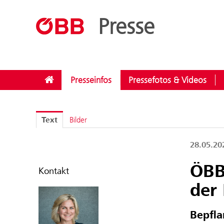
??menue.meldungen??
/
Kategorien
/
Investitionen
Presse
Presseinfos
Pressefotos & Videos
Text
Bilder
28.05.2
ÖBB
Kontakt
der
Bepfla