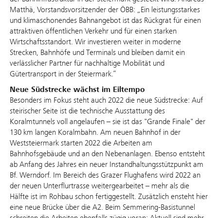
Matthä, Vorstandsvorsitzender der ÖBB: „Ein leistungsstarkes
und klimaschonendes Bahnangebot ist das Rückgrat für einen
attraktiven öffentlichen Verkehr und für einen starken
Wirtschaftsstandort. Wir investieren weiter in moderne
Strecken, Bahnhöfe und Terminals und bleiben damit ein
verlässlicher Partner für nachhaltige Mobilität und
Gütertransport in der Steiermark.“
Neue Südstrecke wächst im Eiltempo
Besonders im Fokus steht auch 2022 die neue Südstrecke: Auf
steirischer Seite ist die technische Ausstattung des
Koralmtunnels voll angelaufen – sie ist das "Grande Finale" der
130 km langen Koralmbahn. Am neuen Bahnhof in der
Weststeiermark starten 2022 die Arbeiten am
Bahnhofsgebäude und an den Nebenanlagen. Ebenso entsteht
ab Anfang des Jahres ein neuer Instandhaltungsstützpunkt am
Bf. Werndorf. Im Bereich des Grazer Flughafens wird 2022 an
der neuen Unterflurtrasse weitergearbeitet – mehr als die
Hälfte ist im Rohbau schon fertiggestellt. Zusätzlich ensteht hier
eine neue Brücke über die A2. Beim Semmering-Basistunnel
schreiten die Arbeiten ebenfalls zügig voran: Aktuell sind mehr