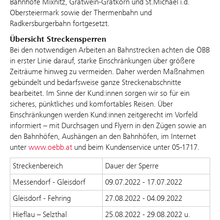
Bahnhöfe Mixnitz, Gratwein-Gratkorn und St.Michael i.d.
Obersteiermark sowie der Thermenbahn und
Radkersburgerbahn fortgesetzt.
Übersicht Streckensperren
Bei den notwendigen Arbeiten an Bahnstrecken achten die ÖBB
in erster Linie darauf, starke Einschränkungen über größere
Zeiträume hinweg zu vermeiden. Daher werden Maßnahmen
gebündelt und bedarfsweise ganze Streckenabschnitte
bearbeitet. Im Sinne der Kund:innen sorgen wir so für ein
sicheres, pünktliches und komfortables Reisen. Über
Einschränkungen werden Kund:innen zeitgerecht im Vorfeld
informiert – mit Durchsagen und Flyern in den Zügen sowie an
den Bahnhöfen, Aushängen an den Bahnhöfen, im Internet
unter
www.oebb.at
und beim Kundenservice unter 05-1717.
Streckenbereich
Dauer der Sperre
Messendorf - Gleisdorf
09.07.2022 - 17.07.2022
Gleisdorf - Fehring
27.08.2022 - 04.09.2022
Hieflau – Selzthal
25.08.2022 - 29.08.2022 u.