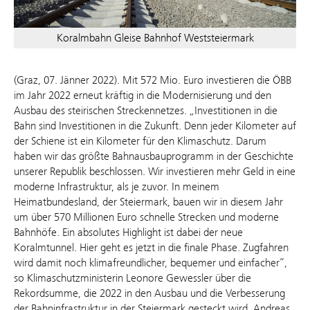
Koralmbahn Gleise Bahnhof Weststeiermark
(Graz, 07. Jänner 2022). Mit 572 Mio. Euro investieren die ÖBB
im Jahr 2022 erneut kräftig in die Modernisierung und den
Ausbau des steirischen Streckennetzes. „Investitionen in die
Bahn sind Investitionen in die Zukunft. Denn jeder Kilometer auf
der Schiene ist ein Kilometer für den Klimaschutz. Darum
haben wir das größte Bahnausbauprogramm in der Geschichte
unserer Republik beschlossen. Wir investieren mehr Geld in eine
moderne Infrastruktur, als je zuvor. In meinem
Heimatbundesland, der Steiermark, bauen wir in diesem Jahr
um über 570 Millionen Euro schnelle Strecken und moderne
Bahnhöfe. Ein absolutes Highlight ist dabei der neue
Koralmtunnel. Hier geht es jetzt in die finale Phase. Zugfahren
wird damit noch klimafreundlicher, bequemer und einfacher“,
so Klimaschutzministerin Leonore Gewessler über die
Rekordsumme, die 2022 in den Ausbau und die Verbesserung
der Bahninfrastruktur in der Steiermark gesteckt wird. Andreas