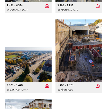
9 486 x 6 324
3 992 x 2 992
© ÖBB/Chris Zenz
© ÖBB/Chris Zenz
1 920 x 1 440
1 400 x 1 878
© ÖBB/Chris Zenz
© ÖBB/Ebner