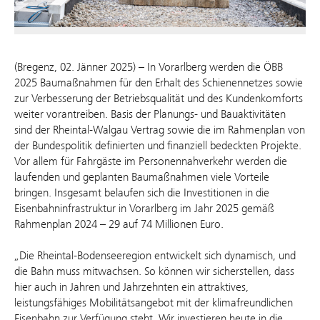
(Bregenz, 02. Jänner 2025) – In Vorarlberg werden die ÖBB
2025 Baumaßnahmen für den Erhalt des Schienennetzes sowie
zur Verbesserung der Betriebsqualität und des Kundenkomforts
weiter vorantreiben. Basis der Planungs- und Bauaktivitäten
sind der Rheintal-Walgau Vertrag sowie die im Rahmenplan von
der Bundespolitik definierten und finanziell bedeckten Projekte.
Vor allem für Fahrgäste im Personennahverkehr werden die
laufenden und geplanten Baumaßnahmen viele Vorteile
bringen. Insgesamt belaufen sich die Investitionen in die
Eisenbahninfrastruktur in Vorarlberg im Jahr 2025 gemäß
Rahmenplan 2024 – 29 auf 74 Millionen Euro.
„Die Rheintal-Bodenseeregion entwickelt sich dynamisch, und
die Bahn muss mitwachsen. So können wir sicherstellen, dass
hier auch in Jahren und Jahrzehnten ein attraktives,
leistungsfähiges Mobilitätsangebot mit der klimafreundlichen
Eisenbahn zur Verfügung steht. Wir investieren heute in die