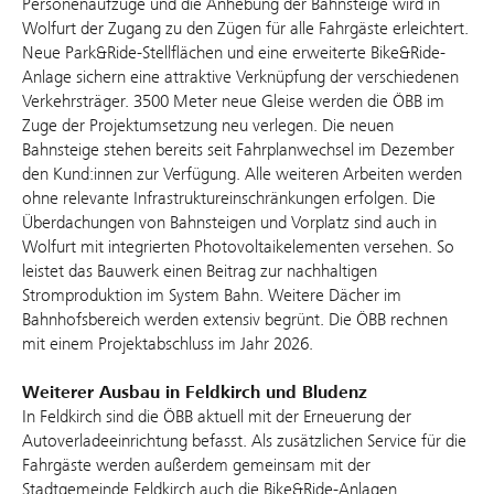
Personenaufzüge und die Anhebung der Bahnsteige wird in
Wolfurt der Zugang zu den Zügen für alle Fahrgäste erleichtert.
Neue Park&Ride-Stellflächen und eine erweiterte Bike&Ride-
Anlage sichern eine attraktive Verknüpfung der verschiedenen
Verkehrsträger. 3500 Meter neue Gleise werden die ÖBB im
Zuge der Projektumsetzung neu verlegen. Die neuen
Bahnsteige stehen bereits seit Fahrplanwechsel im Dezember
den Kund:innen zur Verfügung. Alle weiteren Arbeiten werden
ohne relevante Infrastruktureinschränkungen erfolgen. Die
Überdachungen von Bahnsteigen und Vorplatz sind auch in
Wolfurt mit integrierten Photovoltaikelementen versehen. So
leistet das Bauwerk einen Beitrag zur nachhaltigen
Stromproduktion im System Bahn. Weitere Dächer im
Bahnhofsbereich werden extensiv begrünt. Die ÖBB rechnen
mit einem Projektabschluss im Jahr 2026.
Weiterer Ausbau in Feldkirch und Bludenz
In Feldkirch sind die ÖBB aktuell mit der Erneuerung der
Autoverladeeinrichtung befasst. Als zusätzlichen Service für die
Fahrgäste werden außerdem gemeinsam mit der
Stadtgemeinde Feldkirch auch die Bike&Ride-Anlagen