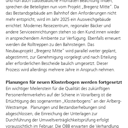
und nun auch städtebauliche Prioritäten Beachtung finden,
sprechen die Beteiligten nun vom Projekt „Bregenz Mitte“. Da
das Bestandsgebäude am Bahnhof den Anforderungen nicht
mehr entspricht, wird im Jahr 2025 ein Ausweichgebäude
errichtet: Modernes Reisezentrum, regionaler Bäcker und
andere Serviceeinrichtungen stehen so den Kund:innen wieder
in ansprechendem Ambiente zur Verfügung. Ebenfalls erneuert
werden die Rolltreppen zu den Bahnsteigen. Das
Neubauprojekt „Bregenz Mitte“ wird parallel weiter geplant,
abgestimmt, zur Genehmigung vorgelegt und nach Erteilung
aller erforderlichen Bescheide baulich umgesetzt. Dieser
Prozess wird allerdings mehrere Jahre in Anspruch nehmen.
Planungen für neuen Klosterbogen werden fortgesetzt
Ein wichtiger Meilenstein für die Qualität des zukünftigen
Personenfernverkehrs auf der Schiene in Vorarlberg ist die
Ertüchtigung des sogenannten „Klosterbogens“ an der Arlberg-
Westrampe. Planungen und Bestandserhebungen sind
abgeschlossen, die Einreichung der Unterlagen zur
Durchführung der Umweltverträglichkeitsprüfung erfolgt
voraussichtlich im Februar. Die ÖBB erwarten die Verhandlung