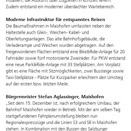
installiert, die Auskunft über Zugzeiten in Echtzeit liefern.
Zudem entstand ein moderner überdachter Wartebereich.
Moderne Infrastruktur für entspanntes Reisen
Die Baumaßnahmen in Maishofen umfassten neben der
Haltestelle auch Gleis-, Weichen- Kabel- und
Oberleitungsanlagen. Das alte Bahnhofsgebäude, die
Verladerampe und Weichen wurden abgetragen. Auf den
freigewordenen Flächen entstand eine Bike&Ride-Anlage für 20
Fahrräder sowie fünf motorisierte Zweiräder. Für PKW entstand
eine neue Park&Ride-Anlage mit 33 Stellplätzen. Am Vorplatz
gibt es eine Fläche mit Sitzmöglichkeiten, zwei Bussteige sowie
Taxi-Stellplätze - Plätze für Kurzparker erleichtern den Umstieg
auf der ersten bzw. letzten Meile.
Bürgermeister Stefan Aglassinger, Maishofen
„Seit dem 15. Dezember ist, nach erfolgreichem Umbau, der
Bahnhof Maishofen wieder in Betrieb. Mit der am selben Tag
stattgefundenen Fahrplanumstellung bleiben nun
Regionalexpresszüge und die Linien S3 und S8 in Maishofen
stehen. In Kombination mit den Bussen des Salzburger