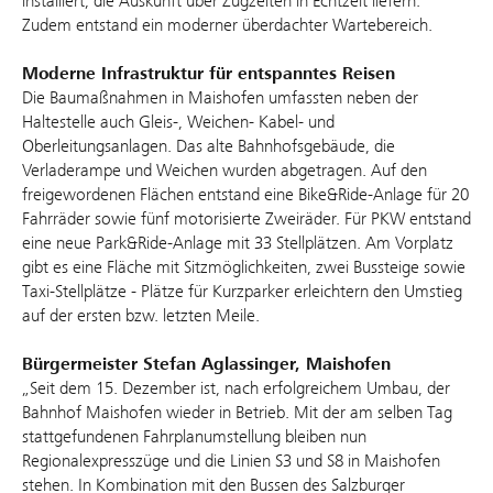
installiert, die Auskunft über Zugzeiten in Echtzeit liefern.
Zudem entstand ein moderner überdachter Wartebereich.
Moderne Infrastruktur für entspanntes Reisen
Die Baumaßnahmen in Maishofen umfassten neben der
Haltestelle auch Gleis-, Weichen- Kabel- und
Oberleitungsanlagen. Das alte Bahnhofsgebäude, die
Verladerampe und Weichen wurden abgetragen. Auf den
freigewordenen Flächen entstand eine Bike&Ride-Anlage für 20
Fahrräder sowie fünf motorisierte Zweiräder. Für PKW entstand
eine neue Park&Ride-Anlage mit 33 Stellplätzen. Am Vorplatz
gibt es eine Fläche mit Sitzmöglichkeiten, zwei Bussteige sowie
Taxi-Stellplätze - Plätze für Kurzparker erleichtern den Umstieg
auf der ersten bzw. letzten Meile.
Bürgermeister Stefan Aglassinger, Maishofen
„Seit dem 15. Dezember ist, nach erfolgreichem Umbau, der
Bahnhof Maishofen wieder in Betrieb. Mit der am selben Tag
stattgefundenen Fahrplanumstellung bleiben nun
Regionalexpresszüge und die Linien S3 und S8 in Maishofen
stehen. In Kombination mit den Bussen des Salzburger