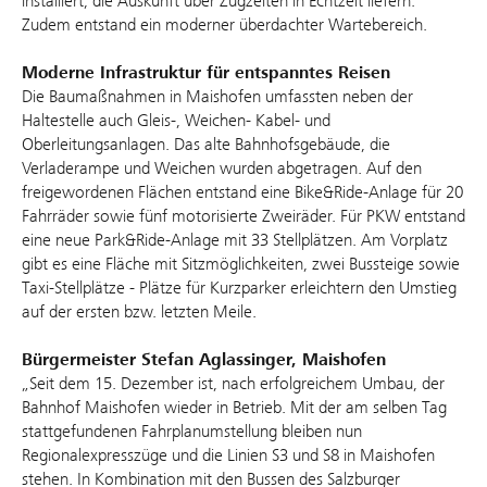
installiert, die Auskunft über Zugzeiten in Echtzeit liefern.
Zudem entstand ein moderner überdachter Wartebereich.
Moderne Infrastruktur für entspanntes Reisen
Die Baumaßnahmen in Maishofen umfassten neben der
Haltestelle auch Gleis-, Weichen- Kabel- und
Oberleitungsanlagen. Das alte Bahnhofsgebäude, die
Verladerampe und Weichen wurden abgetragen. Auf den
freigewordenen Flächen entstand eine Bike&Ride-Anlage für 20
Fahrräder sowie fünf motorisierte Zweiräder. Für PKW entstand
eine neue Park&Ride-Anlage mit 33 Stellplätzen. Am Vorplatz
gibt es eine Fläche mit Sitzmöglichkeiten, zwei Bussteige sowie
Taxi-Stellplätze - Plätze für Kurzparker erleichtern den Umstieg
auf der ersten bzw. letzten Meile.
Bürgermeister Stefan Aglassinger, Maishofen
„Seit dem 15. Dezember ist, nach erfolgreichem Umbau, der
Bahnhof Maishofen wieder in Betrieb. Mit der am selben Tag
stattgefundenen Fahrplanumstellung bleiben nun
Regionalexpresszüge und die Linien S3 und S8 in Maishofen
stehen. In Kombination mit den Bussen des Salzburger