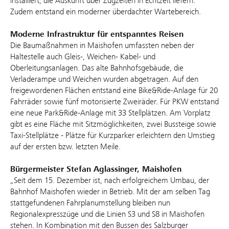
installiert, die Auskunft über Zugzeiten in Echtzeit liefern.
Zudem entstand ein moderner überdachter Wartebereich.
Moderne Infrastruktur für entspanntes Reisen
Die Baumaßnahmen in Maishofen umfassten neben der
Haltestelle auch Gleis-, Weichen- Kabel- und
Oberleitungsanlagen. Das alte Bahnhofsgebäude, die
Verladerampe und Weichen wurden abgetragen. Auf den
freigewordenen Flächen entstand eine Bike&Ride-Anlage für 20
Fahrräder sowie fünf motorisierte Zweiräder. Für PKW entstand
eine neue Park&Ride-Anlage mit 33 Stellplätzen. Am Vorplatz
gibt es eine Fläche mit Sitzmöglichkeiten, zwei Bussteige sowie
Taxi-Stellplätze - Plätze für Kurzparker erleichtern den Umstieg
auf der ersten bzw. letzten Meile.
Bürgermeister Stefan Aglassinger, Maishofen
„Seit dem 15. Dezember ist, nach erfolgreichem Umbau, der
Bahnhof Maishofen wieder in Betrieb. Mit der am selben Tag
stattgefundenen Fahrplanumstellung bleiben nun
Regionalexpresszüge und die Linien S3 und S8 in Maishofen
stehen. In Kombination mit den Bussen des Salzburger