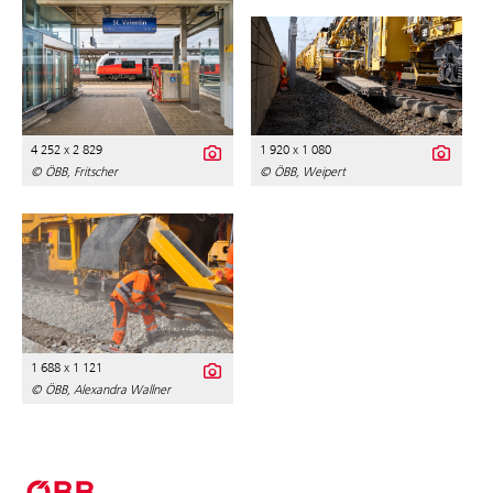
4 252 x 2 829
1 920 x 1 080
© ÖBB, Fritscher
© ÖBB, Weipert
1 688 x 1 121
© ÖBB, Alexandra Wallner