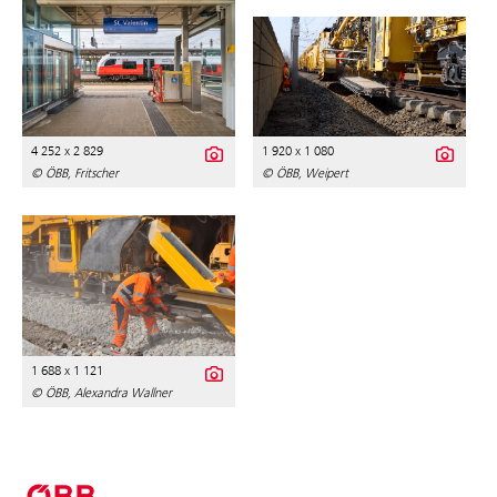
4 252 x 2 829
1 920 x 1 080
© ÖBB, Fritscher
© ÖBB, Weipert
1 688 x 1 121
© ÖBB, Alexandra Wallner