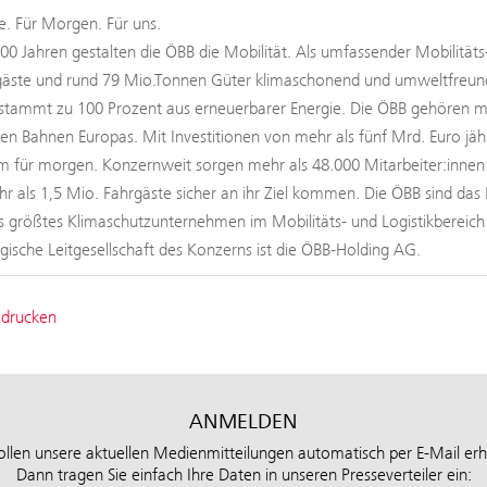
. Für Morgen. Für uns.
100 Jahren gestalten die ÖBB die Mobilität. Als umfassender Mobilitäts
äste und rund 79 Mio.Tonnen Güter klimaschonend und umweltfreundli
tammt zu 100 Prozent aus erneuerbarer Energie. Die ÖBB gehören mit
ten Bahnen Europas. Mit Investitionen von mehr als fünf Mrd. Euro jäh
 für morgen. Konzernweit sorgen mehr als 48.000 Mitarbeiter:innen b
hr als 1,5 Mio. Fahrgäste sicher an ihr Ziel kommen. Die ÖBB sind das 
s größtes Klimaschutzunternehmen im Mobilitäts- und Logistikbereic
tegische Leitgesellschaft des Konzerns ist die ÖBB-Holding AG.
 drucken
ANMELDEN
ollen unsere aktuellen Medienmitteilungen automatisch per E-Mail erh
Dann tragen Sie einfach Ihre Daten in unseren Presseverteiler ein: