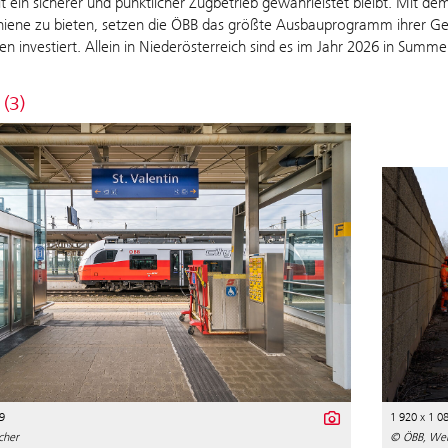
it ein sicherer und pünktlicher Zugbetrieb gewährleistet bleibt. Mit d
hiene zu bieten, setzen die ÖBB das größte Ausbauprogramm ihrer G
n investiert. Allein in Niederösterreich sind es im Jahr 2026 in Su
 (3)
9
1 920 x 1 0
cher
© ÖBB, Wei