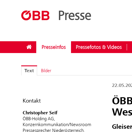
??menue.meldungen??
/
Kategorien
/
Instandhaltung
Presse
Presseinfos
Pressefotos & Videos
Text
Bilder
22.05.2
ÖBB
Kontakt
Wes
Christopher Seif
ÖBB-Holding AG,
Konzernkommunikation/Newsroom
Gleise
Pressesprecher Niederösterreich,