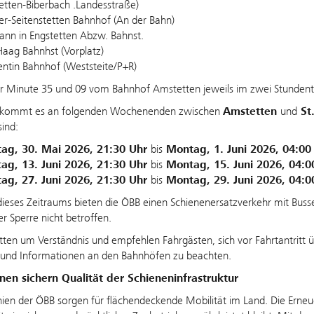
etten-Biberbach .Landesstraße)
ter-Seitenstetten Bahnhof (An der Bahn)
hann in Engstetten Abzw. Bahnst.
Haag Bahnhst (Vorplatz)
lentin Bahnhof (Weststeite/P+R)
r Minute 35 und 09 vom Bahnhof Amstetten jeweils im zwei Stundenta
h kommt es an folgenden Wochenenden zwischen
Amstetten
und
St.
sind:
ag, 30. Mai 2026, 21:30 Uhr
bis
Montag, 1. Juni 2026, 04:00
ag, 13. Juni 2026, 21:30 Uhr
bis
Montag, 15. Juni 2026, 04:0
ag, 27. Juni 2026, 21:30 Uhr
bis
Montag, 29. Juni 2026, 04:0
eses Zeitraums bieten die ÖBB einen Schienenersatzverkehr mit Busse
er Sperre nicht betroffen.
tten um Verständnis und empfehlen Fahrgästen, sich vor Fahrtantritt ü
und Informationen an den Bahnhöfen zu beachten.
onen sichern Qualität der Schieneninfrastruktur
nien der ÖBB sorgen für flächendeckende Mobilität im Land. Die Ern