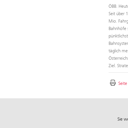
ÖBB. Heute
Seit über 
Mio. Fahrg
Bahnhöfe s
pünktlichs
Bahnsystem
täglich me
Österreich
Ziel. Stra
Seite
Sie w