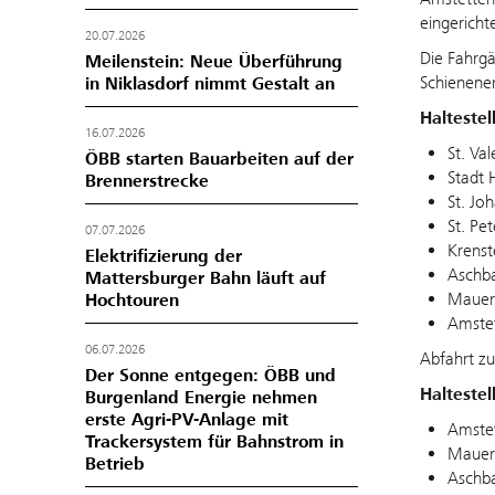
eingericht
20.07.2026
Die Fahrg
Meilenstein: Neue Überführung
Schienener
in Niklasdorf nimmt Gestalt an
Halteste
16.07.2026
St. Va
ÖBB starten Bauarbeiten auf der
Stadt 
Brennerstrecke
St. Jo
St. Pe
07.07.2026
Krenst
Elektrifizierung der
Aschba
Mattersburger Bahn läuft auf
Mauer 
Hochtouren
Amstet
06.07.2026
Abfahrt zu
Der Sonne entgegen: ÖBB und
Halteste
Burgenland Energie nehmen
erste Agri-PV-Anlage mit
Amstet
Trackersystem für Bahnstrom in
Mauer 
Betrieb
Aschba