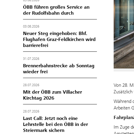
03.08.2026
ÖBB führen großes Service an
der Rudolfsbahn durch
03.08.2026
Neuer Steg eingehoben: Bhf.
Flughafen Graz-Feldkirchen wird
barrierefrei
31.07.2026
Brennerbahnstrecke ab Sonntag
wieder frei
Von 28. Ma
28.07.2026
Zusätzlic
Mit der ÖBB zum Villacher
Kirchtag 2026
Während de
Arbeiten 
28.07.2026
Fahrplan
Last Call: Jetzt noch eine
Lehrstelle bei den ÖBB in der
Im Zuge de
Steiermark sichern
Amstetten 