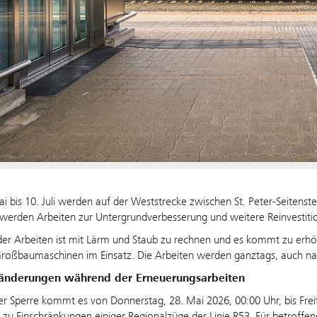
i bis 10. Juli werden auf der Weststrecke zwischen St. Peter-Seitenst
h werden Arbeiten zur Untergrundverbesserung und weitere Reinvesti
r Arbeiten ist mit Lärm und Staub zu rechnen und es kommt zu erhöh
Großbaumaschinen im Einsatz. Die Arbeiten werden ganztags, auch 
änderungen während der Erneuerungsarbeiten
r Sperre kommt es von Donnerstag, 28. Mai 2026, 00:00 Uhr, bis Freita
zu Einschränkungen einiger Regionalzüge der Linie R53. Für betroffe