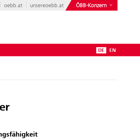
oebb.at
unsereoebb.at
ÖBB-Konzern
DE
EN
er
ngsfähigkeit