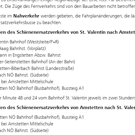
et. Die Züge des Fernverkehrs sind von den Bauarbeiten nicht betroffe
äste im
Nahverkehr
werden gebeten, die Fahrplanänderungen, die län
satzverkehrsbusse zu beachten.
llen des Schienenersatzverkehrs von St. Valentin nach Amste
lentin Bahnhof (Weststeite/P+R)
Haag Bahnhst. (Vorplatz)
hann in Engstetten Abzw. Bahnst
ter-Seitenstetten Bahnhof (An der Bahn)
etten-Biberbach Bahnst (Landesstraße)
ch NÖ Bahnst. (Südseite)
bei Amstetten Mittelschule
ten NÖ Bahnhof (Busbahnhof), Bussteig A1
r Minute 48 und 24 vom Bahnhof St. Valentin jeweils im zwei Stundent
llen des Schienenersatzverkehrs von Amstetten nach St. Vale
ten NÖ Bahnhof (Busbahnhof), Bussteig A1
bei Amstetten Mittelschule
ch NÖ Bahnst. (Südseite)