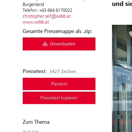
und si
Burgenland
Telefon: +43 664 6170022
christopher.seif@oebb.at
www.oebb.at
Gesamte Pressemappe als .zip:
Downloaden
Pressetext
3427 Zeichen
Plaintext
Pressetext kopieren
Zum Thema