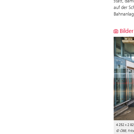
statt, dam
auf der Sc
Bahnanlage
Bilder
4 252 x 2 82
© ÖBB, Frits