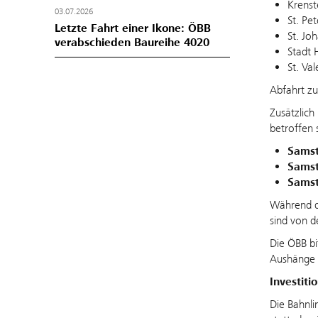
Krenst
03.07.2026
St. Pe
Letzte Fahrt einer Ikone: ÖBB
St. Jo
verabschieden Baureihe 4020
Stadt 
St. Va
Abfahrt zu
Zusätzlic
betroffen 
Samst
Samst
Samst
Während di
sind von d
Die ÖBB bi
Aushänge 
Investiti
Die Bahnli