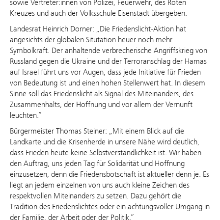
sowie Vertreter:innen von Polizei, Feuerwehr, des Roten
Kreuzes und auch der Volksschule Eisenstadt übergeben.
Landesrat Heinrich Dorner: „Die Friedenslicht-Aktion hat
angesichts der globalen Situtation heuer noch mehr
Symbolkraft. Der anhaltende verbrecherische Angriffskrieg von
Russland gegen die Ukraine und der Terroranschlag der Hamas
auf Israel führt uns vor Augen, dass jede Initiative für Frieden
von Bedeutung ist und einen hohen Stellenwert hat. In diesem
Sinne soll das Friedenslicht als Signal des Miteinanders, des
Zusammenhalts, der Hoffnung und vor allem der Vernunft
leuchten.“
Bürgermeister Thomas Steiner: „Mit einem Blick auf die
Landkarte und die Krisenherde in unsere Nähe wird deutlich,
dass Frieden heute keine Selbstverständlichkeit ist. Wir haben
den Auftrag, uns jeden Tag für Solidarität und Hoffnung
einzusetzen, denn die Friedensbotschaft ist aktueller denn je. Es
liegt an jedem einzelnen von uns auch kleine Zeichen des
respektvollen Miteinanders zu setzen. Dazu gehört die
Tradition des Friedenslichtes oder ein achtungsvoller Umgang in
der Familie, der Arbeit oder der Politik.“