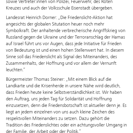
sowie Vertreter:innen von Polizei, Feuerwehr, des Roten
Kreuzes und auch der Volksschule Eisenstadt übergeben.
Landesrat Heinrich Dorner: „Die Friedenslicht-Aktion hat
angesichts der globalen Situtation heuer noch mehr
Symbolkraft. Der anhaltende verbrecherische Angriffskrieg von
Russland gegen die Ukraine und der Terroranschlag der Hamas
auf Israel führt uns vor Augen, dass jede Initiative für Frieden
von Bedeutung ist und einen hohen Stellenwert hat. In diesem
Sinne soll das Friedenslicht als Signal des Miteinanders, des
Zusammenhalts, der Hoffnung und vor allem der Vernunft
leuchten.“
Bürgermeister Thomas Steiner: „Mit einem Blick auf die
Landkarte und die Krisenherde in unsere Nähe wird deutlich,
dass Frieden heute keine Selbstverständlichkeit ist. Wir haben
den Auftrag, uns jeden Tag für Solidarität und Hoffnung
einzusetzen, denn die Friedensbotschaft ist aktueller denn je. Es
liegt an jedem einzelnen von uns auch kleine Zeichen des
respektvollen Miteinanders zu setzen. Dazu gehört die
Tradition des Friedenslichtes oder ein achtungsvoller Umgang in
der Familie, der Arbeit oder der Politik.“