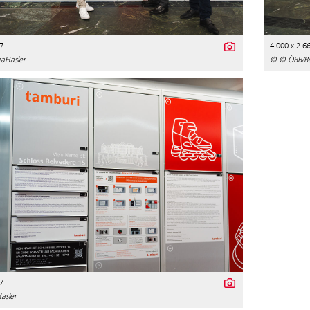
7
4 000 x 2 6
aHasler
© © ÖBB/Be
7
asler