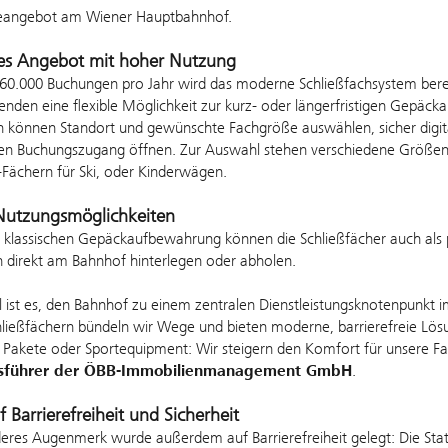
ceangebot am Wiener Hauptbahnhof.
es Angebot mit hoher Nutzung
60.000 Buchungen pro Jahr wird das moderne Schließfachsystem berei
senden eine flexible Möglichkeit zur kurz- oder längerfristigen Gepäc
 können Standort und gewünschte Fachgröße auswählen, sicher digita
hen Buchungszugang öffnen. Zur Auswahl stehen verschiedene Größen 
-Fächern für Ski, oder Kinderwägen.
 Nutzungsmöglichkeiten
klassischen Gepäckaufbewahrung können die Schließfächer auch als p
 direkt am Bahnhof hinterlegen oder abholen.
l ist es, den Bahnhof zu einem zentralen Dienstleistungsknotenpunkt
ießfächern bündeln wir Wege und bieten moderne, barrierefreie Lösu
 Pakete oder Sportequipment: Wir steigern den Komfort für unsere Fah
tsführer der ÖBB-Immobilienmanagement GmbH
.
 Barrierefreiheit und Sicherheit
eres Augenmerk wurde außerdem auf Barrierefreiheit gelegt: Die Stat