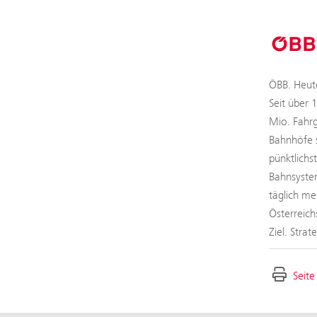
ÖBB. Heute
Seit über 
Mio. Fahrg
Bahnhöfe s
pünktlichs
Bahnsystem
täglich me
Österreich
Ziel. Stra
Seite