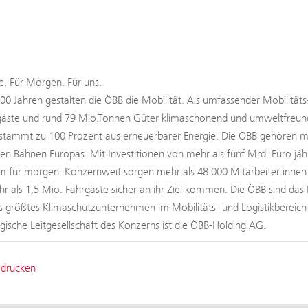
. Für Morgen. Für uns.
100 Jahren gestalten die ÖBB die Mobilität. Als umfassender Mobilitäts
äste und rund 79 Mio.Tonnen Güter klimaschonend und umweltfreundli
tammt zu 100 Prozent aus erneuerbarer Energie. Die ÖBB gehören mit
ten Bahnen Europas. Mit Investitionen von mehr als fünf Mrd. Euro jäh
 für morgen. Konzernweit sorgen mehr als 48.000 Mitarbeiter:innen b
hr als 1,5 Mio. Fahrgäste sicher an ihr Ziel kommen. Die ÖBB sind das 
s größtes Klimaschutzunternehmen im Mobilitäts- und Logistikbereic
tegische Leitgesellschaft des Konzerns ist die ÖBB-Holding AG.
 drucken