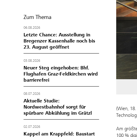
Zum Thema
06.08.2026
Letzte Chance: Ausstellung in
Bregenzer Kassenhalle noch bis
23. August geöffnet
03.08.2026
Neuer Steg eingehoben: Bhf.
Flughafen Graz-Feldkirchen wird
barrierefrei
08.07.2026
Aktuelle Studie:
Nordwestbahnhof sorgt für
(Wien, 18
spürbare Abkühlung im Grätzl
Technologi
02.07.2026
Am größten
Kappel am Krappfeld: Baustart
100 % digi