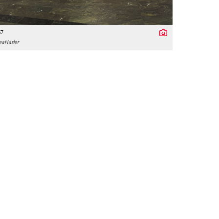
67
aHasler