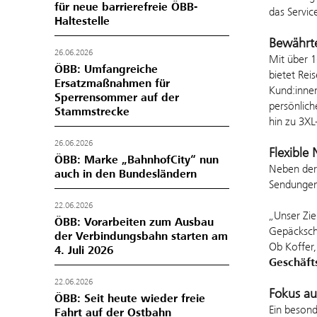
für neue barrierefreie ÖBB-
das Servi
Haltestelle
Bewährt
26.06.2026
Mit über 1
ÖBB: Umfangreiche
bietet Rei
Ersatzmaßnahmen für
Kund:innen
Sperrensommer auf der
persönlic
Stammstrecke
hin zu 3XL
26.06.2026
Flexible
ÖBB: Marke „BahnhofCity“ nun
Neben der 
auch in den Bundesländern
Sendungen
22.06.2026
„Unser Zie
ÖBB: Vorarbeiten zum Ausbau
Gepäckschl
der Verbindungsbahn starten am
Ob Koffer,
4. Juli 2026
Geschäf
22.06.2026
Fokus auf
ÖBB: Seit heute wieder freie
Ein besond
Fahrt auf der Ostbahn