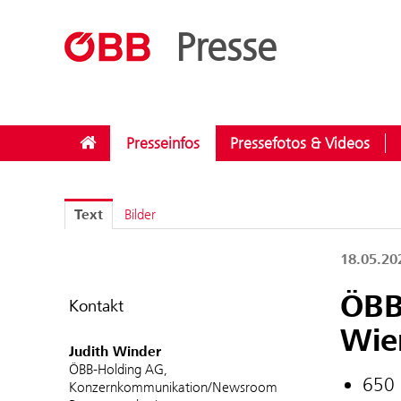
??menue.meldungen??
/
Kategorien
/
Rund ums Reisen
Presse
Presseinfos
Pressefotos & Videos
Text
Bilder
18.05.2
ÖBB
Kontakt
Wie
Judith Winder
ÖBB-Holding AG,
650 
Konzernkommunikation/Newsroom