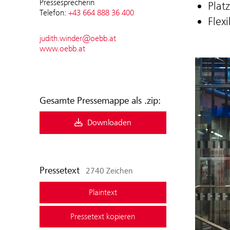
Pressesprecherin
Plat
Telefon:
+43 664 888 36 400
Flex
judith.winder@oebb.at
www.oebb.at
Gesamte Pressemappe als .zip:
Downloaden
Pressetext
2740 Zeichen
Plaintext
Pressetext kopieren