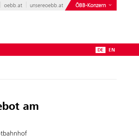
oebb.at
unsereoebb.at
ÖBB-Konzern
DE
EN
ebot am
ptbahnhof