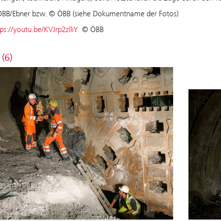
ÖBB/Ebner bzw. © ÖBB (siehe Dokumentname der Fotos)
ps://youtu.be/KVJrp2zlliY
© ÖBB
 (6)