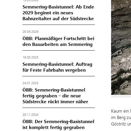
19.05.2026
Semmering-Basistunnel: Ab Ende
2029 beginnt ein neues
Bahnzeitalter auf der Südstrecke
28.04.2026
ÖBB: Planmäßiger Fortschritt bei
den Bauarbeiten am Semmering
18.03.2025
Semmering-Basistunnel: Auftrag
für Feste Fahrbahn vergeben
24.01.2025
ÖBB: Semmering-Basistunnel
fertig gegraben – die neue
Südstrecke rückt immer näher
Kaum ein M
28.11.2024
im Berg zu
ÖBB: Der Semmering-Basistunnel
Göstritz u
ist komplett fertig gegraben