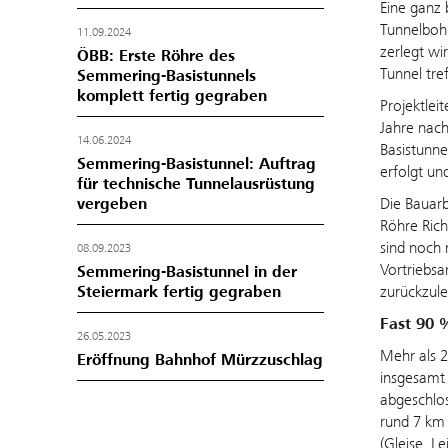
Eine ganz 
Tunnelbohr
11.09.2024
zerlegt wi
ÖBB: Erste Röhre des
Tunnel tre
Semmering-Basistunnels
komplett fertig gegraben
Projektlei
Jahre nach
14.06.2024
Basistunne
Semmering-Basistunnel: Auftrag
erfolgt un
für technische Tunnelausrüstung
vergeben
Die Bauarb
Röhre Rich
sind noch
08.09.2023
Vortriebs
Semmering-Basistunnel in der
Steiermark fertig gegraben
zurückzul
Fast 90 
26.05.2023
Mehr als 2
Eröffnung Bahnhof Mürzzuschlag
insgesamt 1
abgeschlos
rund 7 km 
(Gleise, L