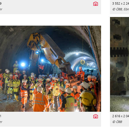
9
3 552 x 2 2
er
© ÖBB, Ebn
1
2 616 x 2 0
er
© ÖBB