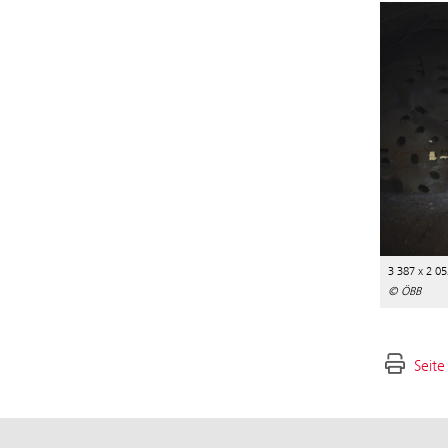
3 387 x 2 05
© ÖBB
Seite