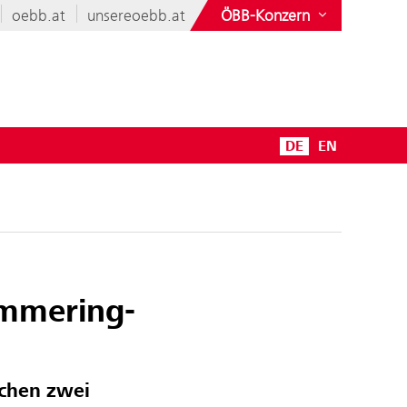
oebb.at
unsereoebb.at
ÖBB-Konzern
DE
EN
emmering-
schen zwei