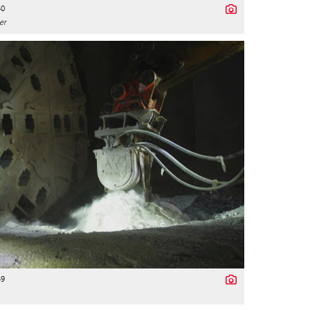
40
er
49