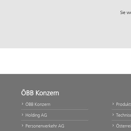
Sie w
ÖBB Konzern
ÖBB Konzern
Produk
Holding AG
Technis
Personenverkehr AG
Österre