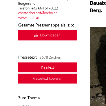
Bauabs
Burgenland
Telefon: +43 664 6170022
Berg.
christopher.seif@oebb.at
www.oebb.at
Gesamte Pressemappe als .zip:
Downloaden
Pressetext
2678 Zeichen
Plaintext
Pressetext kopieren
Zum Thema