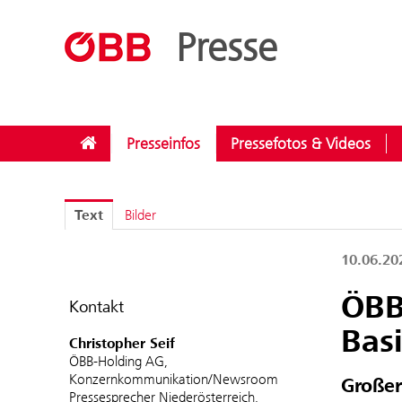
??menue.meldungen??
/
Kategorien
/
Investitionen
Presse
Presseinfos
Pressefotos & Videos
Text
Bilder
10.06.2
ÖBB
Kontakt
Bas
Christopher Seif
ÖBB-Holding AG,
Konzernkommunikation/Newsroom
Großer
Pressesprecher Niederösterreich,