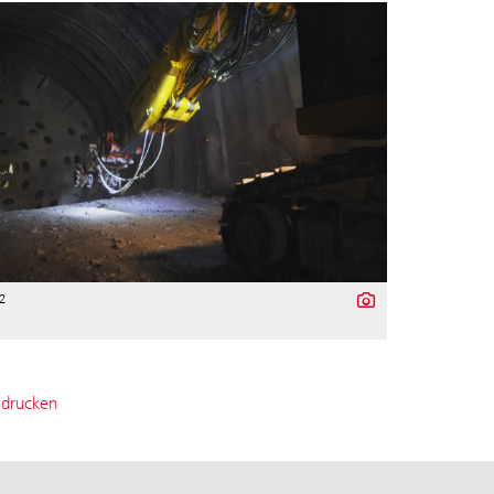
2
 drucken