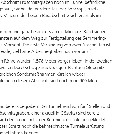
im Abschnitt Fröschnitzgraben noch im Tunnel befindliche
ebaut, wobei der vordere Teil, der Bohrkopf, zuletzt
s Mineure der beiden Bauabschnitte sich erstmals im
 Firmen und ganz besonders an die Mineure. Rund sieben
ilenstein auf dem Weg zur Fertigstellung des Semmering-
rer Moment. Die erste Verbindung von zwei Abschnitten ist
reude, viel harte Arbeit liegt aber noch vor uns.“
lten Röhre wurden 1.578 Meter vorgetrieben. In der zweiten
zweiten Durchschlag zurückzulegen. Richtung Gloggnitz
angreichen Sondermaßnahmen kürzlich wieder
ogie in diesem Abschnitt sind noch rund 900 Meter
nd bereits gegraben. Der Tunnel wird von fünf Stellen und
schnitzgraben, einer aktuell in Göstritz) sind bereits
rd der Tunnel mit einer Betoninnenschale ausgekleidet,
etzter Schritt noch die bahntechnische Tunnelausrüstung
Tunnel fahren können.