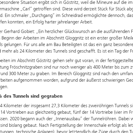
besondere Situation ergibt sich in Göstritz, weil die Mineure auf die 
maschine „Carl“ getroffen sind. Diese wird derzeit Stück für Stück abg
rd. Ein schmaler „Durchgang“ im Schneidrad ermöglichte dennoch, das
ffen konnten, ein Erfolg harter jahrelanger Arbeit.
ter Gerhard Gobiet: „Ein herzlicher Glückwunsch an die ausführenden
 Beginn der Arbeiten im Abschnitt Gloggnitz ist ein erster großer Me
ls gelungen. Für uns alle am Bau Beteiligten ist das ein ganz besonde
d mehr als 24 Kilometer des Tunnels sind geschafft. Es ist ein Tag der F
eiten im Abschnitt Göstritz gehen sehr gut voran, in der fertiggestel
tung Fröschnitzgraben sind nur noch weniger als 400 Meter bis zum 
 rund 300 Meter zu graben. Im Bereich Gloggnitz sind nach den umf
arbeiten aufgenommen worden, aufgrund der äußerst schwierigen Geol
egen.
% des Tunnels sind gegraben
4 Kilometer der insgesamt 27,3 Kilometer des zweiröhrigen Tunnels si
4 Vortrieben aus gleichzeitig gebaut, fünf der 14 Vortriebe (vier im Frö
sen. 2020 begann auch der „Innenausbau“ der Tunnelröhren. Dabei wi
sind bislang gebaut. Nach Fertigstellung der Innenschale erfolgt als l
eitungen, technische Anlagen), bevor letztendlich die Züge durch den 