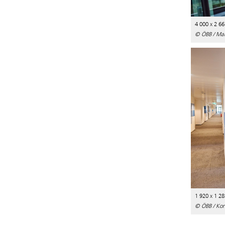
4 000 x 2 66
© ÖBB / Ma
1 920 x 1 28
© ÖBB / Kon