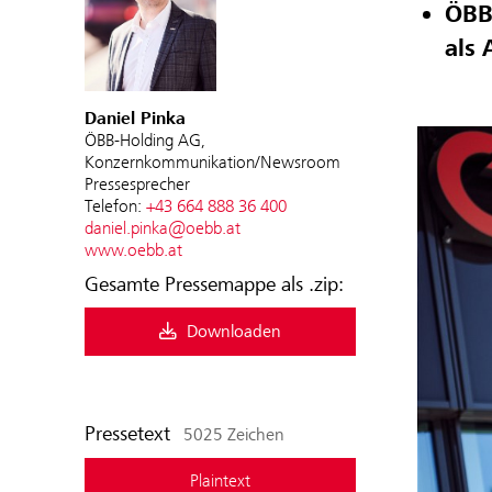
ÖBB-
als 
Daniel Pinka
ÖBB-Holding AG,
Konzernkommunikation/Newsroom
Pressesprecher
Telefon:
+43 664 888 36 400
daniel.pinka@oebb.at
www.oebb.at
Gesamte Pressemappe als .zip:
Downloaden
Pressetext
5025 Zeichen
Plaintext