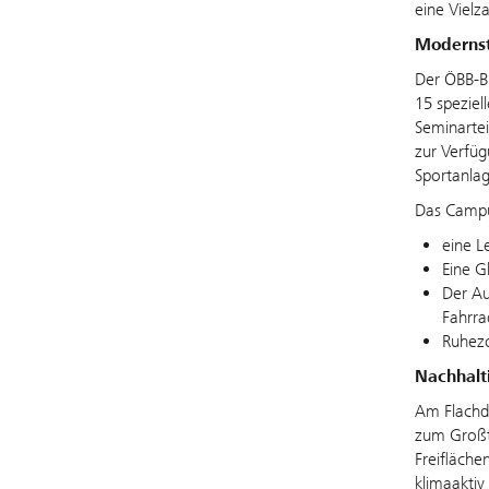
eine Vielz
Modernst
Der ÖBB-B
15 speziel
Seminartei
zur Verfü
Sportanla
Das Campu
eine L
Eine G
Der Au
Fahrra
Ruhezo
Nachhalt
Am Flachd
zum Großte
Freifläche
klimaaktiv 