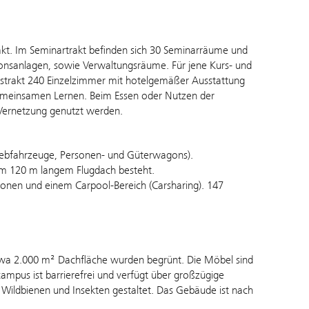
kt. Im Seminartrakt befinden sich 30 Seminarräume und
ionsanlagen, sowie Verwaltungsräume. Für jene Kurs- und
gstrakt 240 Einzelzimmer mit hotelgemäßer Ausstattung
gemeinsamen Lernen. Beim Essen oder Nutzen der
 Vernetzung genutzt werden.
riebfahrzeuge, Personen- und Güterwagons).
em 120 m langem Flugdach besteht.
ionen und einem Carpool-Bereich (Carsharing). 147
twa 2.000 m² Dachfläche wurden begrünt. Die Möbel sind
mpus ist barrierefrei und verfügt über großzügige
 Wildbienen und Insekten gestaltet. Das Gebäude ist nach