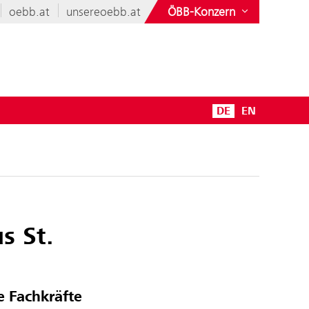
oebb.at
unsereoebb.at
ÖBB-Konzern
DE
EN
s St.
e Fachkräfte