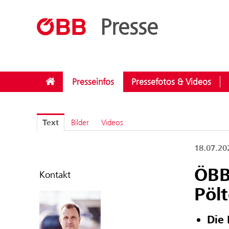
??menue.meldungen??
/
Kategorien
/
Investitionen
Presse
Presseinfos
Pressefotos & Videos
Text
Bilder
Videos
18.07.2
ÖBB
Kontakt
Pöl
Die 