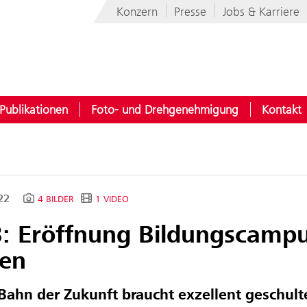
Konzern
Presse
Jobs & Karriere
Publikationen
Foto- und Drehgenehmigung
Kontakt
022
4 BILDER
1 VIDEO
: Eröffnung Bildungscampu
ten
Bahn der Zukunft braucht exzellent geschult