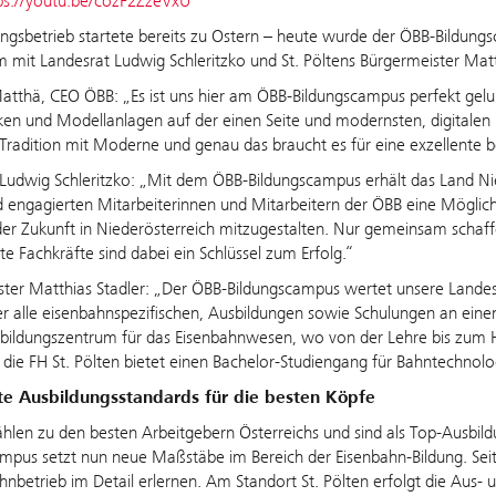
ps://youtu.be/cozF2ZzeVxU
ngsbetrieb startete bereits zu Ostern – heute wurde der ÖBB-Bildu
mit Landesrat Ludwig Schleritzko und St. Pöltens Bürgermeister Matthia
tthä, CEO ÖBB: „Es ist uns hier am ÖBB-Bildungscampus perfekt gel
en und Modellanlagen auf der einen Seite und modernsten, digitalen
Tradition mit Moderne und genau das braucht es für eine exzellente b
Ludwig Schleritzko: „Mit dem ÖBB-Bildungscampus erhält das Land Ni
 engagierten Mitarbeiterinnen und Mitarbeitern der ÖBB eine Möglichke
der Zukunft in Niederösterreich mitzugestalten. Nur gemeinsam schaff
te Fachkräfte sind dabei ein Schlüssel zum Erfolg.“
ter Matthias Stadler: „Der ÖBB-Bildungscampus wertet unsere Landesh
er alle eisenbahnspezifischen, Ausbildungen sowie Schulungen an ei
bildungszentrum für das Eisenbahnwesen, wo von der Lehre bis zum H
die FH St. Pölten bietet einen Bachelor-Studiengang für Bahntechnolo
e Ausbildungsstandards für die besten Köpfe
hlen zu den besten Arbeitgebern Österreichs und sind als Top-Ausbild
mpus setzt nun neue Maßstäbe im Bereich der Eisenbahn-Bildung. Seit 
hnbetrieb im Detail erlernen. Am Standort St. Pölten erfolgt die Aus-