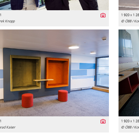
1
1 920 x 1 2
rek Knopp
© ÖBB / Kon
1
1 920 x 1 2
rad Kaiser
© ÖBB / Kon