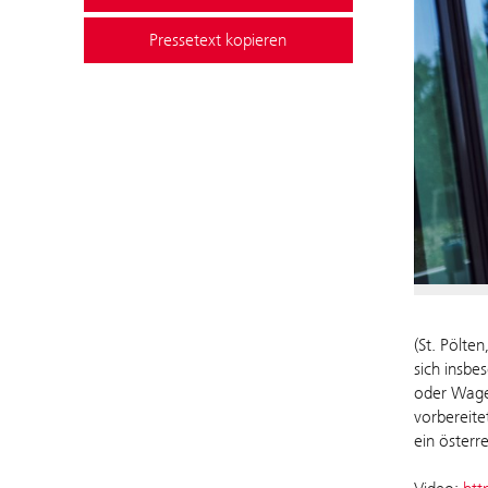
Pressetext kopieren
(St. Pölte
sich insbe
oder Wagen
vorbereite
ein österr