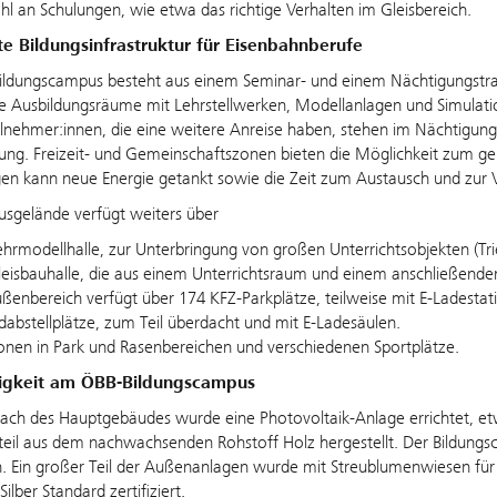
ahl an Schulungen, wie etwa das richtige Verhalten im Gleisbereich.
e Bildungsinfrastruktur für Eisenbahnberufe
ildungscampus besteht aus einem Seminar- und einem Nächtigungstra
le Ausbildungsräume mit Lehrstellwerken, Modellanlagen und Simulat
lnehmer:innen, die eine weitere Anreise haben, stehen im Nächtigun
gung. Freizeit- und Gemeinschaftszonen bieten die Möglichkeit zum 
gen kann neue Energie getankt sowie die Zeit zum Austausch und zur
sgelände verfügt weiters über
ehrmodellhalle, zur Unterbringung von großen Unterrichtsobjekten (T
leisbauhalle, die aus einem Unterrichtsraum und einem anschließend
ßenbereich verfügt über 174 KFZ-Parkplätze, teilweise mit E-Ladestat
dabstellplätze, zum Teil überdacht und mit E-Ladesäulen.
nen in Park und Rasenbereichen und verschiedenen Sportplätze.
igkeit am ÖBB-Bildungscampus
ach des Hauptgebäudes wurde eine Photovoltaik-Anlage errichtet, e
il aus dem nachwachsenden Rohstoff Holz hergestellt. Der Bildungsca
n. Ein großer Teil der Außenanlagen wurde mit Streublumenwiesen für
Silber Standard zertifiziert.