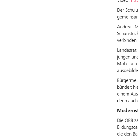
Video:
htt
Der Schulu
gemeinsam 
Andreas Ma
Schaustück
verbinden 
Landesrat 
jungen und
Mobilität 
ausgebilde
Bürgermeis
bündelt hi
einem Aus
denn auch 
Modernst
Die ÖBB zä
Bildungsca
die den Ba