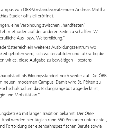
ngscampus von ÖBB-Vorstandsvorsitzenden Andreas Matthä
s Stadler offiziell eröffnet.
ungen, eine Verbindung zwischen „handfesten“
 Lehrmethoden auf der anderen Seite zu schaffen. Wir
erufliche Aus- bzw. Weiterbildung.“
ederösterreich ein weiteres Ausbildungszentrum wo
it geboten wird, sich weiterzubilden und tatkräftig die
en wir es, diese Aufgabe zu bewältigen – bestens
auptstadt als Bildungsstandort noch weiter auf. Die ÖBB
nem neuen, modernen Campus. Damit wird St. Pölten zu
ochschulstudium das Bildungsangebot abgedeckt ist,
gie und Mobilität an.“
ungsbetrieb mit langer Tradition bekannt. Der ÖBB-
April werden hier täglich rund 550 Personen unterrichtet,
 und Fortbildung der eisenbahnspezifischen Berufe sowie