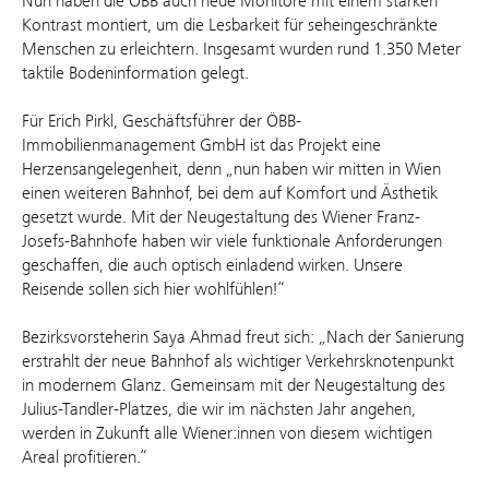
Nun haben die ÖBB auch neue Monitore mit einem starken
Kontrast montiert, um die Lesbarkeit für seheingeschränkte
Menschen zu erleichtern. Insgesamt wurden rund 1.350 Meter
taktile Bodeninformation gelegt.
Für Erich Pirkl, Geschäftsführer der ÖBB-
Immobilienmanagement GmbH ist das Projekt eine
Herzensangelegenheit, denn „nun haben wir mitten in Wien
einen weiteren Bahnhof, bei dem auf Komfort und Ästhetik
gesetzt wurde. Mit der Neugestaltung des Wiener Franz-
Josefs-Bahnhofe haben wir viele funktionale Anforderungen
geschaffen, die auch optisch einladend wirken. Unsere
Reisende sollen sich hier wohlfühlen!“
Bezirksvorsteherin Saya Ahmad freut sich: „Nach der Sanierung
erstrahlt der neue Bahnhof als wichtiger Verkehrsknotenpunkt
in modernem Glanz. Gemeinsam mit der Neugestaltung des
Julius-Tandler-Platzes, die wir im nächsten Jahr angehen,
werden in Zukunft alle Wiener:innen von diesem wichtigen
Areal profitieren.“