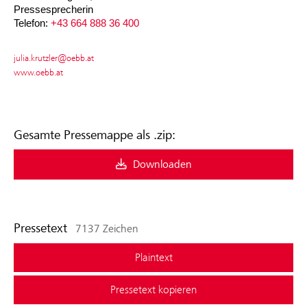
Pressesprecherin
Telefon:
+43 664 888 36 400
julia.krutzler@oebb.at
www.oebb.at
Gesamte Pressemappe als .zip:
Downloaden
Pressetext
7137 Zeichen
Plaintext
Pressetext kopieren