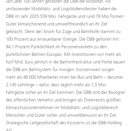
Seit über 100 Jahren gestalten die ÖBB die Mobilität. Als
umfassender Mobilitäts- und Logistikdienstleister haben die
ÖBB im Jahr 2025 559 Mio. Fahrgäste und rund 79 Mio.Tonnen
Güter klimaschonend und umweltfreundlich an ihr Ziel
gebracht. Denn der Strom für Züge und Bahnhöfe stammt zu
100 Prozent aus erneuerbarer Energie. Die ÖBB gehören mit
94,1 Prozent Pünktlichkeit im Personenverkehr zu den
pünktlichsten Bahnen Europas. Mit Investitionen von mehr als
fünf Mrd. Euro jährlich in die Bahninfrastruktur und Flotte bauen
die ÖBB am Bahnsystem für morgen. Konzernweit sorgen
mehr als 48.000 Mitarbeiter:innen bei Bus und Bahn – darunter
2.145 Lehrlinge – dafür, dass täglich mehr als 1,5 Mio.
Fahrgäste sicher an ihr Ziel kommen. Die ÖBB sind das Rückgrat
des öffentlichen Verkehrs und bringen als Österreichs größtes
Klimaschutzunternehmen im Mobilitäts- und Logistikbereich
Menschen und Güter sicher und umweltbewusst an ihr Ziel.
Strategische Leitgesellschaft des Konzerns ist die ÖBB-Holding
AG.