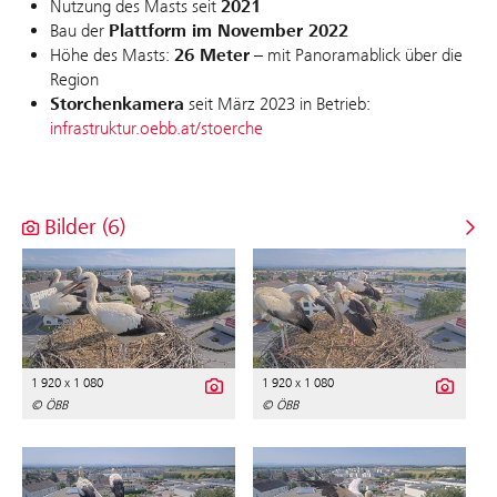
Nutzung des Masts seit
2021
Bau der
Plattform im November 2022
Höhe des Masts:
26 Meter
– mit Panoramablick über die
Region
Storchenkamera
seit März 2023 in Betrieb:
infrastruktur.oebb.at/stoerche
Bilder (6)
1 920 x 1 080
1 920 x 1 080
© ÖBB
© ÖBB