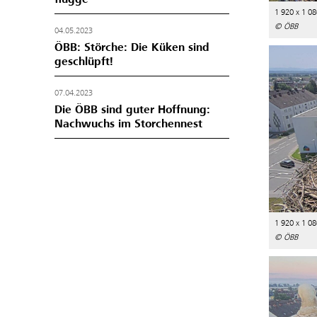
1 920 x 1 08
© ÖBB
04.05.2023
ÖBB: Störche: Die Küken sind
geschlüpft!
07.04.2023
Die ÖBB sind guter Hoffnung:
Nachwuchs im Storchennest
1 920 x 1 08
© ÖBB