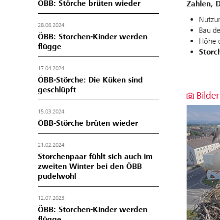
ÖBB: Störche brüten wieder
Zahlen, 
Nutzun
28.06.2024
Bau d
ÖBB: Storchen-Kinder werden
Höhe 
flügge
Storc
17.04.2024
ÖBB-Störche: Die Küken sind
geschlüpft
Bilder
15.03.2024
ÖBB-Störche brüten wieder
21.02.2024
Storchenpaar fühlt sich auch im
zweiten Winter bei den ÖBB
pudelwohl
12.07.2023
ÖBB: Storchen-Kinder werden
flügge