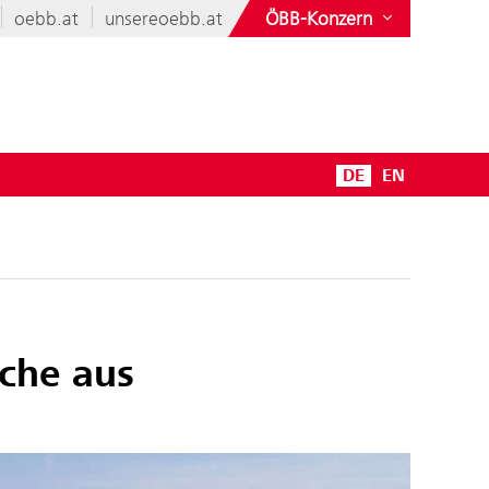
oebb.at
unsereoebb.at
ÖBB-Konzern
DE
EN
rche aus