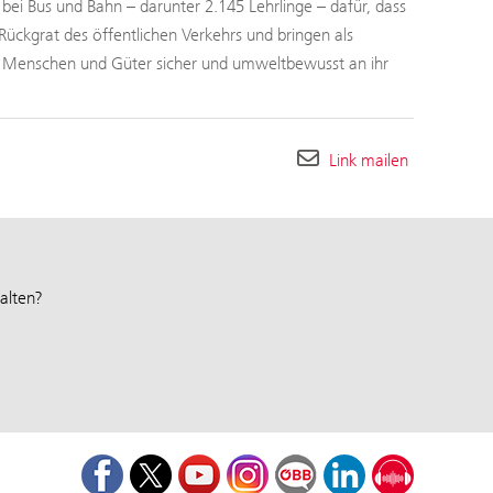
ei Bus und Bahn – darunter 2.145 Lehrlinge – dafür, dass
Rückgrat des öffentlichen Verkehrs und bringen als
h Menschen und Güter sicher und umweltbewusst an ihr
Link mailen
alten?
Facebook
Twitter
Youtube
Instagram
ÖBB Corporate Blog
LinkedIn
Podcast