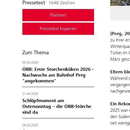
Pressetext
1648 Zeichen
Plaintext
Pressetext kopieren
(Perg, 2
zu ihrer e
Winterquar
Zum Thema
Türkei im 
März gesch
30.04.2026
ÖBB: Erste Storchenküken 2026 -
Eltern b
Nachwuchs am Bahnhof Perg
Während di
"angekommen"
vergangene
nachgewie
21.04.2025
Schlüpfmoment am
Ein Reko
Ostersonntag – die ÖBB-Störche
2025 war e
sind da
den Süden.
seit wenig
26.03.2025