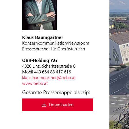
Klaus Baumgartner
Konzernkommunikation/Newsroom
Pressesprecher für Oberösterreich
ÖBB-Holding AG
4020 Linz, Scharitzerstraße 8
Mobil +43 664 88 417 616
klaus.baumgartner@oebb.at
www.oebb.at
Gesamte Pressemappe als .zip:
Downloaden