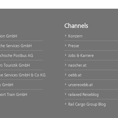
Channels
tion GmbH
Konzern
che Services GmbH
Presse
ichische Postbus AG
Jobs & Karriere
rs Touristik GmbH
nasicher.at
ve Services GmbH & Co KG
oebb.at
ty GmbH
unsereoebb.at
port Train GmbH
railaxed Reiseblog
Rail Cargo Group Blog