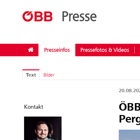
??menue.meldungen??
/
Kategorien
/
Nachhaltigkeit
Presse
Presseinfos
Pressefotos & Videos
Text
Bilder
20.08.2
ÖBB
Kontakt
Per