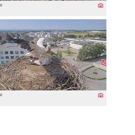
80
80