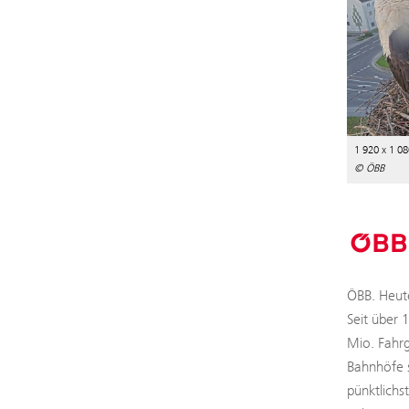
1 920 x 1 08
© ÖBB
ÖBB. Heute
Seit über 
Mio. Fahrg
Bahnhöfe s
pünktlichs