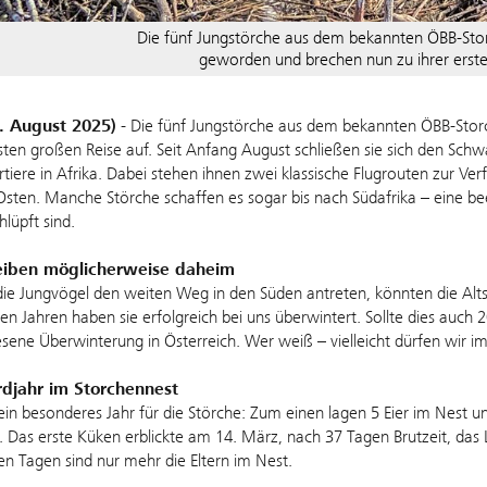
Die fünf Jungstörche aus dem bekannten ÖBB-Stor
geworden und brechen nun zu ihrer erste
0. August 2025)
- Die fünf Jungstörche aus dem bekannten ÖBB-Stor
rsten großen Reise auf. Seit Anfang August schließen sie sich den S
tiere in Afrika. Dabei stehen ihnen zwei klassische Flugrouten zur Ve
Osten. Manche Störche schaffen es sogar bis nach Südafrika – eine bee
lüpft sind.
leiben möglicherweise daheim
e Jungvögel den weiten Weg in den Süden antreten, könnten die Altstö
n Jahren haben sie erfolgreich bei uns überwintert. Sollte dies auch 20
sene Überwinterung in Österreich. Wer weiß – vielleicht dürfen wir
rdjahr im Storchennest
in besonderes Jahr für die Störche: Zum einen lagen 5 Eier im Nest un
 Das erste Küken erblickte am 14. März, nach 37 Tagen Brutzeit, das Li
en Tagen sind nur mehr die Eltern im Nest.