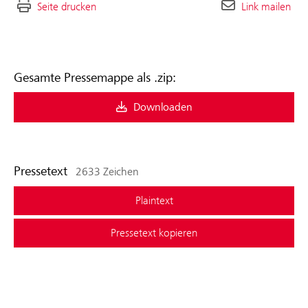
Seite drucken
Link mailen
Gesamte Pressemappe als .zip:
Downloaden
Pressetext
2633 Zeichen
Plaintext
Pressetext kopieren