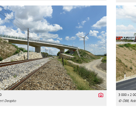
0
3 000 x 2 0
rt Deopito
© ÖBB, Rob