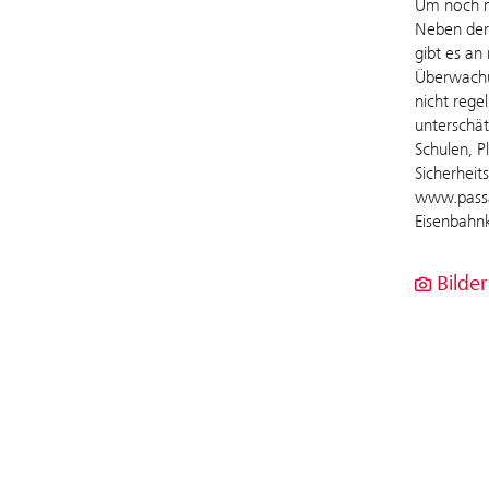
Um noch m
Neben der 
gibt es an
Überwachun
nicht rege
unterschät
Schulen, 
Sicherheit
www.passau
Eisenbahnk
Bilder