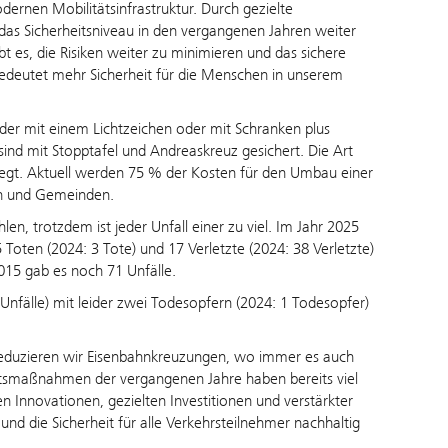
dernen Mobilitätsinfrastruktur. Durch gezielte
das Sicherheitsniveau in den vergangenen Jahren weiter
bt es, die Risiken weiter zu minimieren und das sichere
bedeutet mehr Sicherheit für die Menschen in unserem
der mit einem Lichtzeichen oder mit Schranken plus
sind mit Stopptafel und Andreaskreuz gesichert. Die Art
legt. Aktuell werden 75 % der Kosten für den Umbau einer
rn und Gemeinden.
len, trotzdem ist jeder Unfall einer zu viel. Im Jahr 2025
 Toten (2024: 3 Tote) und 17 Verletzte (2024: 38 Verletzte)
2015 gab es noch 71 Unfälle.
nfälle) mit leider zwei Todesopfern (2024: 1 Todesopfer)
 reduzieren wir Eisenbahnkreuzungen, wo immer es auch
eitsmaßnahmen der vergangenen Jahre haben bereits viel
hen Innovationen, gezielten Investitionen und verstärkter
nd die Sicherheit für alle Verkehrsteilnehmer nachhaltig