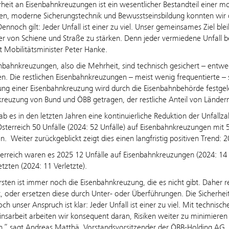
rheit an Eisenbahnkreuzungen ist ein wesentlicher Bestandteil einer mo
nen, moderne Sicherungstechnik und Bewusstseinsbildung konnten wir 
ennoch gilt: Jeder Unfall ist einer zu viel. Unser gemeinsames Ziel blei
r von Schiene und Straße zu stärken. Denn jeder vermiedene Unfall 
t Mobilitätsminister Peter Hanke.
nbahnkreuzungen, also die Mehrheit, sind technisch gesichert – entwe
en. Die restlichen Eisenbahnkreuzungen – meist wenig frequentierte – 
ung einer Eisenbahnkreuzung wird durch die Eisenbahnbehörde festge
kreuzung von Bund und ÖBB getragen, der restliche Anteil von Lände
ab es in den letzten Jahren eine kontinuierliche Reduktion der Unfallzah
Österreich 50 Unfälle (2024: 52 Unfälle) auf Eisenbahnkreuzungen mit 5
n. Weiter zurückgeblickt zeigt dies einen langfristig positiven Trend: 
erreich waren es 2025 12 Unfälle auf Eisenbahnkreuzungen (2024: 14 U
etzten (2024: 11 Verletzte).
sten ist immer noch die Eisenbahnkreuzung, die es nicht gibt. Daher
t, oder ersetzen diese durch Unter- oder Überführungen. Die Sicherh
ch unser Anspruch ist klar: Jeder Unfall ist einer zu viel. Mit technisc
nsarbeit arbeiten wir konsequent daran, Risiken weiter zu minimieren u
,“ sagt Andreas Matthä, Vorstandsvorsitzender der ÖBB-Holding AG.