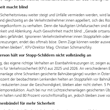
it macht blind
Sicherheitsniveau weiter steigt und Unfälle vermieden werden, wird l
 und gleichzeitig an die Verkehrsteilnehmer:innen appelliert, sich des 
regelkonform zu verhalten. Denn die häufigsten Unfallursachen sind d
keit und Ablenkung. Auch Gewohnheit macht blind:
„
Gerade ortsansä
ders gefährdet. Ignorieren Verkehrsteilnehmer:innen Stopptafeln ode
kreuzungen, endet das oftmals böse. Denn Züge können weder ausweic
stehen bleiben“, KFV-Direktor Mag. Christian Schimanofsky.
erson hält vor Stopp-Schildern nicht vollständig an
g, das eigene richtige Verhalten an Eisenbahnkreuzungen ist, zeigen 
s für Verkehrssicherheit (KFV) aus 2025 und 2026. An verschiedenen 
enanlage ohne Schranken gesicherte Bahnübergänge) wurden in Öster
ozent der beobachteten Lenkenden hielten an Stopptafeln vor Bahnübe
 reduzierten zwar die Geschwindigkeit, blieben aber nicht stehen. 5
Temporeduktion. Auch bei nur mit Lichtzeichenanlagen gesicherten Übe
en halten rund 80 Prozent vorschriftsmäßig an, jedoch bleiben zwei v
nbündel für mehr Sicherheit