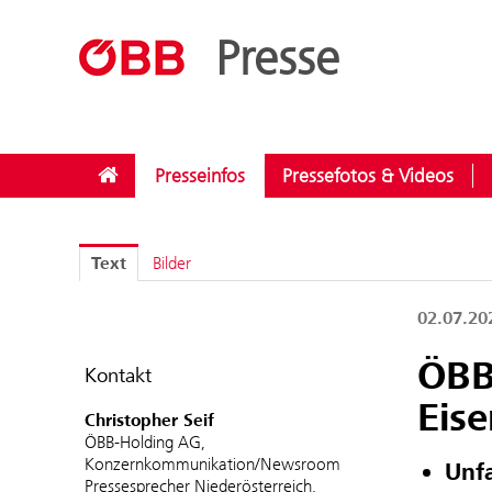
??menue.meldungen??
/
Kategorien
/
Sicherheit
Presse
Presseinfos
Pressefotos & Videos
Text
Bilder
02.07.2
ÖBB-
Kontakt
Eis
Christopher Seif
ÖBB-Holding AG,
Konzernkommunikation/Newsroom
Unf
Pressesprecher Niederösterreich,