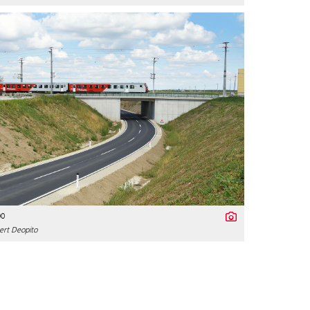
00
ert Deopito