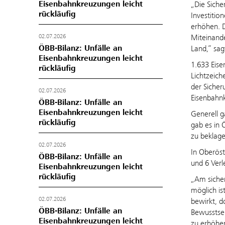
Eisenbahnkreuzungen leicht
„Die Siche
rückläufig
Investitio
erhöhen. D
Miteinande
02.07.2026
ÖBB-Bilanz: Unfälle an
Land,“ sag
Eisenbahnkreuzungen leicht
1.633 Eise
rückläufig
Lichtzeich
der Sicher
02.07.2026
Eisenbahn
ÖBB-Bilanz: Unfälle an
Eisenbahnkreuzungen leicht
Generell g
rückläufig
gab es in 
zu beklage
02.07.2026
In Oberöst
ÖBB-Bilanz: Unfälle an
und 6 Verl
Eisenbahnkreuzungen leicht
rückläufig
„Am sicher
möglich is
02.07.2026
bewirkt, do
ÖBB-Bilanz: Unfälle an
Bewusstsei
Eisenbahnkreuzungen leicht
zu erhöhen