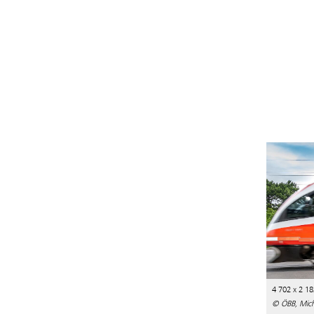
4 702 x 2 18
© ÖBB, Micha