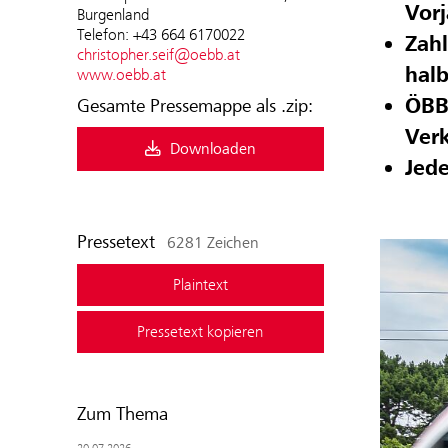
Vor
Burgenland
Telefon: +43 664 6170022
Zahl
christopher.seif@oebb.at
halb
www.oebb.at
ÖBB 
Gesamte Pressemappe als .zip:
Ver
Downloaden
Jede
Pressetext
6281 Zeichen
Plaintext
Pressetext kopieren
Zum Thema