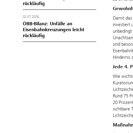
rückläufig
Gewohnhe
02.07.2026
Damit das 
ÖBB-Bilanz: Unfälle an
investiert
Eisenbahnkreuzungen leicht
unbedingt 
rückläufig
Unachtsam
sind beson
Eisenbahn
Hindernis 
Jede 4. P
Wie wichti
Kuratorium
Lichtzeich
Rund 75 Pr
20 Prozent
sichtbare 
Lichtzeich
Maßnahme