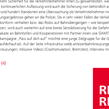
ehr Sicherheit für die Verkehrsteilnehmer:innen zu gewährleisten, 
kontinuierlichen Auflassung wird auch die Sicherung von behördlich 
 rund hundert Standorten eine Überwachung ob Verkehrsteilnehmer:inn
gsergebnisse gehen an die Polizei. Da in sehr vielen Fällen die Verk
lkonform verhalten bzw. das Risiko auf Bahnübergängen – wie beispie
zen, wird auch weiterhin auf eine breite Sensibilisierung für die Gefa
Plakate an Bahnhöfen und Kooperationen mit Partner:innen wie ÖAMTC
skampagne „Pass auf dich auf“ möchte eine junge Zielgruppe für die Ge
fdichauf.at). Auf der Seite infrastruktur.oebb.at/eisenbahnkreuzun
reuzungen, inklusive Videos (Crashsimulation, Bremstest, Interview mi
 (4)