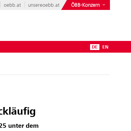
oebb.at
unsereoebb.at
ÖBB-Konzern
DE
EN
ckläufig
025 unter dem