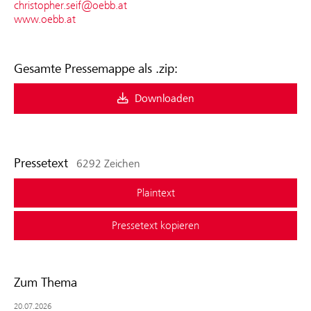
christopher.seif@oebb.at
www.oebb.at
Gesamte Pressemappe als .zip:
Downloaden
Pressetext
6292 Zeichen
Plaintext
Pressetext kopieren
Zum Thema
20.07.2026