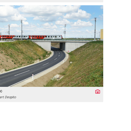
00
ert Deopito