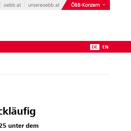
oebb.at
unsereoebb.at
ÖBB-Konzern
DE
EN
ckläufig
025 unter dem