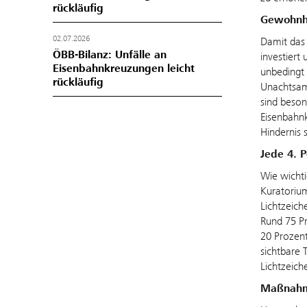
rückläufig
Gewohnhe
02.07.2026
Damit das 
ÖBB-Bilanz: Unfälle an
investiert
Eisenbahnkreuzungen leicht
unbedingt 
rückläufig
Unachtsam
sind beson
Eisenbahn
Hindernis 
Jede 4. P
Wie wichti
Kuratorium
Lichtzeich
Rund 75 Pr
20 Prozent
sichtbare 
Lichtzeich
Maßnahme