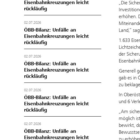
Eisenbahnkreuzungen leicht
„Die Siche
rückläufig
Investitio
erhöhen. D
Miteinande
02.07.2026
ÖBB-Bilanz: Unfälle an
Land,“ sag
Eisenbahnkreuzungen leicht
1.633 Eise
rückläufig
Lichtzeich
der Sicher
02.07.2026
Eisenbahn
ÖBB-Bilanz: Unfälle an
Eisenbahnkreuzungen leicht
Generell g
rückläufig
gab es in 
zu beklage
02.07.2026
In Oberöst
ÖBB-Bilanz: Unfälle an
und 6 Verl
Eisenbahnkreuzungen leicht
rückläufig
„Am sicher
möglich is
02.07.2026
bewirkt, do
ÖBB-Bilanz: Unfälle an
Bewusstsei
Eisenbahnkreuzungen leicht
zu erhöhen