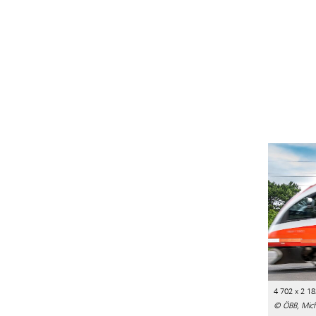
4 702 x 2 18
© ÖBB, Micha