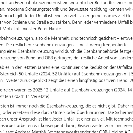
rheit an Eisenbahnkreuzungen ist ein wesentlicher Bestandteil einer mo
nen, moderne Sicherungstechnik und Bewusstseinsbildung konnten wir 
ennoch gilt: Jeder Unfall ist einer zu viel. Unser gemeinsames Ziel blei
r von Schiene und Straße zu stärken. Denn jeder vermiedene Unfall 
t Mobilitätsminister Peter Hanke.
nbahnkreuzungen, also die Mehrheit, sind technisch gesichert – entwe
en. Die restlichen Eisenbahnkreuzungen – meist wenig frequentierte – 
ung einer Eisenbahnkreuzung wird durch die Eisenbahnbehörde festge
kreuzung von Bund und ÖBB getragen, der restliche Anteil von Lände
ab es in den letzten Jahren eine kontinuierliche Reduktion der Unfallzah
Österreich 50 Unfälle (2024: 52 Unfälle) auf Eisenbahnkreuzungen mit 5
n. Weiter zurückgeblickt zeigt dies einen langfristig positiven Trend: 
erreich waren es 2025 12 Unfälle auf Eisenbahnkreuzungen (2024: 14 U
etzten (2024: 11 Verletzte).
sten ist immer noch die Eisenbahnkreuzung, die es nicht gibt. Daher
t, oder ersetzen diese durch Unter- oder Überführungen. Die Sicherh
ch unser Anspruch ist klar: Jeder Unfall ist einer zu viel. Mit technisc
nsarbeit arbeiten wir konsequent daran, Risiken weiter zu minimieren u
,“ sagt Andreas Matthä, Vorstandsvorsitzender der ÖBB-Holding AG.