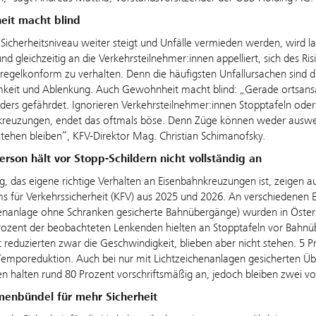
it macht blind
Sicherheitsniveau weiter steigt und Unfälle vermieden werden, wird l
 und gleichzeitig an die Verkehrsteilnehmer:innen appelliert, sich des 
regelkonform zu verhalten. Denn die häufigsten Unfallursachen sind d
keit und Ablenkung. Auch Gewohnheit macht blind:
„
Gerade ortsansä
ders gefährdet. Ignorieren Verkehrsteilnehmer:innen Stopptafeln ode
kreuzungen, endet das oftmals böse. Denn Züge können weder ausweic
stehen bleiben“, KFV-Direktor Mag. Christian Schimanofsky.
erson hält vor Stopp-Schildern nicht vollständig an
g, das eigene richtige Verhalten an Eisenbahnkreuzungen ist, zeigen 
s für Verkehrssicherheit (KFV) aus 2025 und 2026. An verschiedenen 
enanlage ohne Schranken gesicherte Bahnübergänge) wurden in Öster
ozent der beobachteten Lenkenden hielten an Stopptafeln vor Bahnübe
 reduzierten zwar die Geschwindigkeit, blieben aber nicht stehen. 5
Temporeduktion. Auch bei nur mit Lichtzeichenanlagen gesicherten Übe
en halten rund 80 Prozent vorschriftsmäßig an, jedoch bleiben zwei v
nbündel für mehr Sicherheit