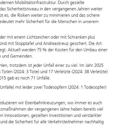
dernen Mobilitätsinfrastruktur. Durch gezielte
das Sicherheitsniveau in den vergangenen Jahren weiter
bt es, die Risiken weiter zu minimieren und das sichere
bedeutet mehr Sicherheit für die Menschen in unserem
der mit einem Lichtzeichen oder mit Schranken plus
sind mit Stopptafel und Andreaskreuz gesichert. Die Art
legt. Aktuell werden 75 % der Kosten für den Umbau einer
rn und Gemeinden.
len, trotzdem ist jeder Unfall einer zu viel. Im Jahr 2025
 Toten (2024: 3 Tote) und 17 Verletzte (2024: 38 Verletzte)
2015 gab es noch 71 Unfälle.
nfälle) mit leider zwei Todesopfern (2024: 1 Todesopfer)
 reduzieren wir Eisenbahnkreuzungen, wo immer es auch
eitsmaßnahmen der vergangenen Jahre haben bereits viel
hen Innovationen, gezielten Investitionen und verstärkter
nd die Sicherheit für alle Verkehrsteilnehmer nachhaltig