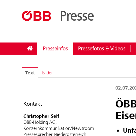
??menue.meldungen??
/
Kategorien
/
Sicherheit
Presse
Presseinfos
Pressefotos & Videos
Text
Bilder
02.07.2
ÖBB-
Kontakt
Eis
Christopher Seif
ÖBB-Holding AG,
Konzernkommunikation/Newsroom
Unf
Pressesprecher Niederösterreich,