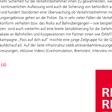
ehr Sicherheit für die Verkehrsteilnehmer:innen zu gewährleisten, 
kontinuierlichen Auflassung wird auch die Sicherung von behördlich 
 rund hundert Standorten eine Überwachung ob Verkehrsteilnehmer:inn
gsergebnisse gehen an die Polizei. Da in sehr vielen Fällen die Verk
lkonform verhalten bzw. das Risiko auf Bahnübergängen – wie beispie
zen, wird auch weiterhin auf eine breite Sensibilisierung für die Gefa
Plakate an Bahnhöfen und Kooperationen mit Partner:innen wie ÖAMTC
skampagne „Pass auf dich auf“ möchte eine junge Zielgruppe für die Ge
fdichauf.at). Auf der Seite infrastruktur.oebb.at/eisenbahnkreuzun
reuzungen, inklusive Videos (Crashsimulation, Bremstest, Interview mi
 (4)