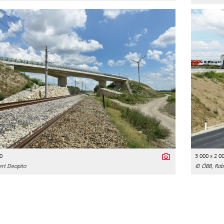
0
3 000 x 2 0
rt Deopito
© ÖBB, Rob