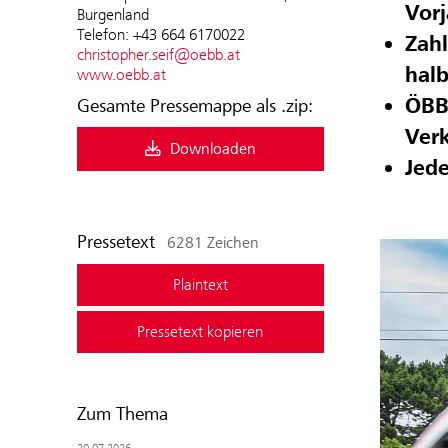
Vor
Burgenland
Telefon: +43 664 6170022
Zahl
christopher.seif@oebb.at
halb
www.oebb.at
ÖBB 
Gesamte Pressemappe als .zip:
Ver
Downloaden
Jede
Pressetext
6281 Zeichen
Plaintext
Pressetext kopieren
Zum Thema