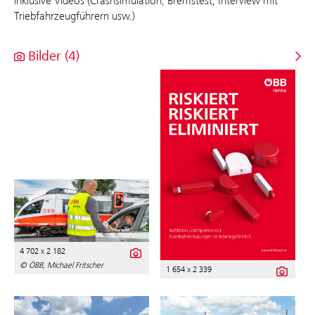
inklusive Videos (Crashsimulation, Bremstest, Interview mit
Triebfahrzeugführern usw.)
Bilder (4)
4 702 x 2 182
© ÖBB, Michael Fritscher
1 654 x 2 339