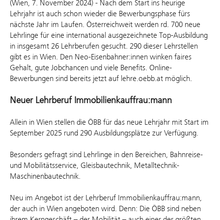
(Wien, 7. November 2024) - Nach dem Start ins heurige
Lehrjahr ist auch schon wieder die Bewerbungsphase fürs
nächste Jahr im Laufen. Österreichweit werden rd. 700 neue
Lehrlinge für eine international ausgezeichnete Top-Ausbildung
in insgesamt 26 Lehrberufen gesucht. 290 dieser Lehrstellen
gibt es in Wien. Den Neo-Eisenbahner:innen winken faires
Gehalt, gute Jobchancen und viele Benefits. Online-
Bewerbungen sind bereits jetzt auf lehre.oebb.at möglich.
Neuer Lehrberuf Immobilienkauffrau:mann
Allein in Wien stellen die ÖBB für das neue Lehrjahr mit Start im
September 2025 rund 290 Ausbildungsplätze zur Verfügung.
Besonders gefragt sind Lehrlinge in den Bereichen, Bahnreise-
und Mobilitätsservice, Gleisbautechnik, Metalltechnik-
Maschinenbautechnik.
Neu im Angebot ist der Lehrberuf Immobilienkauffrau:mann,
der auch in Wien angeboten wird. Denn: Die ÖBB sind neben
ihrem Kerngeschäft – der Mobilität – auch einer der größten