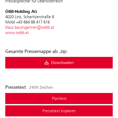
Pressesprecher für Oberösterreich
ÖBB-Holding AG
4020 Linz, Scharitzerstraße 8
Mobil +43 664 88 417 616
klaus.baumgartner@oebb.at
www.oebb.at
Gesamte Pressemappe als .zip:
Downloaden
Pressetext
2409 Zeichen
Plaintext
Pressetext kopieren