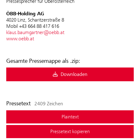
Pressesprecher für Oberösterreich
ÖBB-Holding AG
4020 Linz, Scharitzerstraße 8
Mobil +43 664 88 417 616
klaus.baumgartner@oebb.at
www.oebb.at
Gesamte Pressemappe als .zip:
Downloaden
Pressetext
2409 Zeichen
Plaintext
Pressetext kopieren