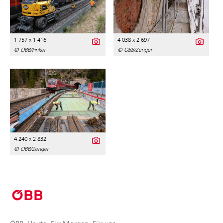
1 757 x 1 416
4 038 x 2 697
© ÖBB/Finker
© ÖBB/Zenger
4 240 x 2 832
© ÖBB/Zenger