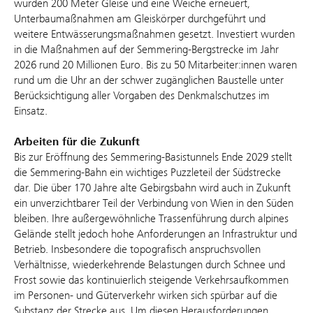
wurden 200 Meter Gleise und eine Weiche erneuert,
Unterbaumaßnahmen am Gleiskörper durchgeführt und
weitere Entwässerungsmaßnahmen gesetzt. Investiert wurden
in die Maßnahmen auf der Semmering-Bergstrecke im Jahr
2026 rund 20 Millionen Euro. Bis zu 50 Mitarbeiter:innen waren
rund um die Uhr an der schwer zugänglichen Baustelle unter
Berücksichtigung aller Vorgaben des Denkmalschutzes im
Einsatz.
Arbeiten für die Zukunft
Bis zur Eröffnung des Semmering-Basistunnels Ende 2029 stellt
die Semmering-Bahn ein wichtiges Puzzleteil der Südstrecke
dar. Die über 170 Jahre alte Gebirgsbahn wird auch in Zukunft
ein unverzichtbarer Teil der Verbindung von Wien in den Süden
bleiben. Ihre außergewöhnliche Trassenführung durch alpines
Gelände stellt jedoch hohe Anforderungen an Infrastruktur und
Betrieb. Insbesondere die topografisch anspruchsvollen
Verhältnisse, wiederkehrende Belastungen durch Schnee und
Frost sowie das kontinuierlich steigende Verkehrsaufkommen
im Personen- und Güterverkehr wirken sich spürbar auf die
Substanz der Strecke aus. Um diesen Herausforderungen