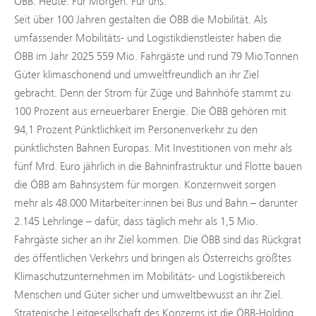
ÖBB. Heute. Für Morgen. Für uns.
Seit über 100 Jahren gestalten die ÖBB die Mobilität. Als
umfassender Mobilitäts- und Logistikdienstleister haben die
ÖBB im Jahr 2025 559 Mio. Fahrgäste und rund 79 Mio.Tonnen
Güter klimaschonend und umweltfreundlich an ihr Ziel
gebracht. Denn der Strom für Züge und Bahnhöfe stammt zu
100 Prozent aus erneuerbarer Energie. Die ÖBB gehören mit
94,1 Prozent Pünktlichkeit im Personenverkehr zu den
pünktlichsten Bahnen Europas. Mit Investitionen von mehr als
fünf Mrd. Euro jährlich in die Bahninfrastruktur und Flotte bauen
die ÖBB am Bahnsystem für morgen. Konzernweit sorgen
mehr als 48.000 Mitarbeiter:innen bei Bus und Bahn – darunter
2.145 Lehrlinge – dafür, dass täglich mehr als 1,5 Mio.
Fahrgäste sicher an ihr Ziel kommen. Die ÖBB sind das Rückgrat
des öffentlichen Verkehrs und bringen als Österreichs größtes
Klimaschutzunternehmen im Mobilitäts- und Logistikbereich
Menschen und Güter sicher und umweltbewusst an ihr Ziel.
Strategische Leitgesellschaft des Konzerns ist die ÖBB-Holding