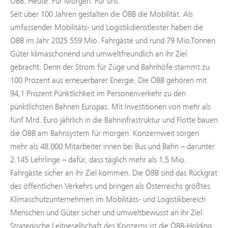
ÖBB. Heute. Für Morgen. Für uns.
Seit über 100 Jahren gestalten die ÖBB die Mobilität. Als
umfassender Mobilitäts- und Logistikdienstleister haben die
ÖBB im Jahr 2025 559 Mio. Fahrgäste und rund 79 Mio.Tonnen
Güter klimaschonend und umweltfreundlich an ihr Ziel
gebracht. Denn der Strom für Züge und Bahnhöfe stammt zu
100 Prozent aus erneuerbarer Energie. Die ÖBB gehören mit
94,1 Prozent Pünktlichkeit im Personenverkehr zu den
pünktlichsten Bahnen Europas. Mit Investitionen von mehr als
fünf Mrd. Euro jährlich in die Bahninfrastruktur und Flotte bauen
die ÖBB am Bahnsystem für morgen. Konzernweit sorgen
mehr als 48.000 Mitarbeiter:innen bei Bus und Bahn – darunter
2.145 Lehrlinge – dafür, dass täglich mehr als 1,5 Mio.
Fahrgäste sicher an ihr Ziel kommen. Die ÖBB sind das Rückgrat
des öffentlichen Verkehrs und bringen als Österreichs größtes
Klimaschutzunternehmen im Mobilitäts- und Logistikbereich
Menschen und Güter sicher und umweltbewusst an ihr Ziel.
Strategische Leitgesellschaft des Konzerns ist die ÖBB-Holding