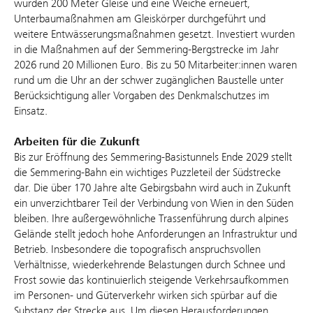
wurden 200 Meter Gleise und eine Weiche erneuert,
Unterbaumaßnahmen am Gleiskörper durchgeführt und
weitere Entwässerungsmaßnahmen gesetzt. Investiert wurden
in die Maßnahmen auf der Semmering-Bergstrecke im Jahr
2026 rund 20 Millionen Euro. Bis zu 50 Mitarbeiter:innen waren
rund um die Uhr an der schwer zugänglichen Baustelle unter
Berücksichtigung aller Vorgaben des Denkmalschutzes im
Einsatz.
Arbeiten für die Zukunft
Bis zur Eröffnung des Semmering-Basistunnels Ende 2029 stellt
die Semmering-Bahn ein wichtiges Puzzleteil der Südstrecke
dar. Die über 170 Jahre alte Gebirgsbahn wird auch in Zukunft
ein unverzichtbarer Teil der Verbindung von Wien in den Süden
bleiben. Ihre außergewöhnliche Trassenführung durch alpines
Gelände stellt jedoch hohe Anforderungen an Infrastruktur und
Betrieb. Insbesondere die topografisch anspruchsvollen
Verhältnisse, wiederkehrende Belastungen durch Schnee und
Frost sowie das kontinuierlich steigende Verkehrsaufkommen
im Personen- und Güterverkehr wirken sich spürbar auf die
Substanz der Strecke aus. Um diesen Herausforderungen