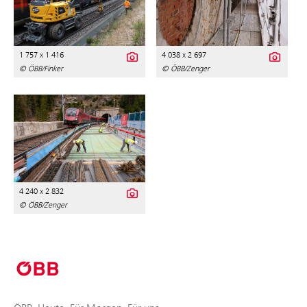
1 757 x 1 416
4 038 x 2 697
© ÖBB/Finker
© ÖBB/Zenger
4 240 x 2 832
© ÖBB/Zenger