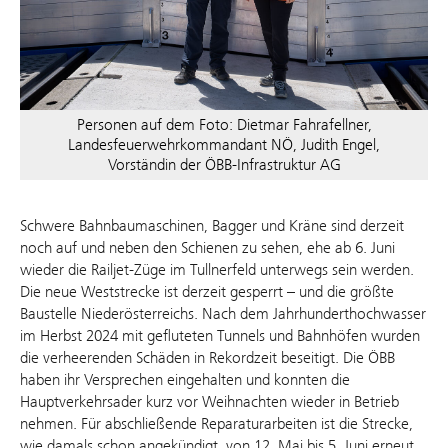
Personen auf dem Foto: Dietmar Fahrafellner,
Landesfeuerwehrkommandant NÖ, Judith Engel,
Vorständin der ÖBB-Infrastruktur AG
Schwere Bahnbaumaschinen, Bagger und Kräne sind derzeit
noch auf und neben den Schienen zu sehen, ehe ab 6. Juni
wieder die Railjet-Züge im Tullnerfeld unterwegs sein werden.
Die neue Weststrecke ist derzeit gesperrt – und die größte
Baustelle Niederösterreichs. Nach dem Jahrhunderthochwasser
im Herbst 2024 mit gefluteten Tunnels und Bahnhöfen wurden
die verheerenden Schäden in Rekordzeit beseitigt. Die ÖBB
haben ihr Versprechen eingehalten und konnten die
Hauptverkehrsader kurz vor Weihnachten wieder in Betrieb
nehmen. Für abschließende Reparaturarbeiten ist die Strecke,
wie damals schon angekündigt, von 12. Mai bis 5. Juni erneut