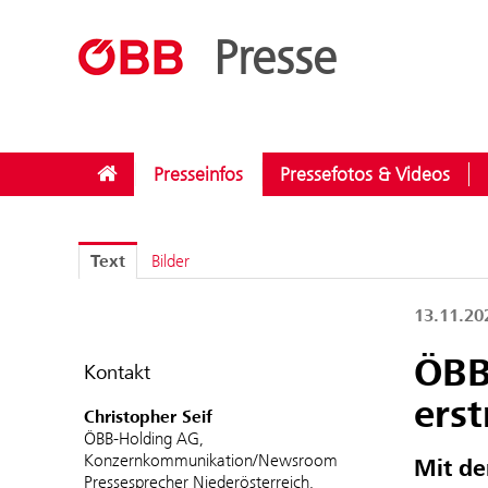
??menue.meldungen??
/
Kategorien
/
Investitionen
Presse
Presseinfos
Pressefotos & Videos
Text
Bilder
13.11.2
ÖBB
Kontakt
erst
Christopher Seif
ÖBB-Holding AG,
Konzernkommunikation/Newsroom
Mit de
Pressesprecher Niederösterreich,