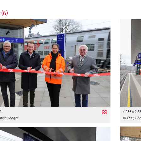
 (6)
2
4 256 x 2 8
stian Zenger
© ÖBB, Chri