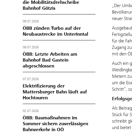
die Mobilitätsdrehscheibe
„Der Umbau
Bahnhof Götzis
Bevölkeru
neuer Stra
09.07.2026
Ausgebaut
ÖBB zünden Turbo auf der
Neubaustrecke im Unterinntal
Fertigstel
für die Fa
Zugang zum
08.07.2026
mit den Ö
ÖBB: Letzte Arbeiten am
Bahnhof Bad Gastein
Auch ein g
abgeschlossen
Weidlingba
Metern zur
07.07.2026
um die Eis
Elektrifizierung der
Schritt“, 
Mattersburger Bahn läuft auf
Hochtouren
Erfolgsg
Als Beitra
02.07.2026
Stück für 
ÖBB: Baumaßnahmen im
schreibt g
Sommer sichern zuverlässigen
und bietet
Bahnverkehr in OÖ