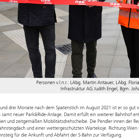
Personen v.l.n.r.: LAbg. Martin Antauer, LAbg. Flo
Infrastruktur AG Judith Engel, Bgm. J
 und drei Monate nach dem Spatenstich im August 2021 ist er so gut wi
samt neuer Park&Ride-Anlage. Damit erfüllt ein weiterer Bahnhof ent
eien und zeitgemäßen Mobilitätsdrehscheibe. Die Pendler:innen der Re
Bahnsteigdach und einer wettergeschützten Wartekoje. Richtung Wien s
steig für die Ankunft und Abfahrt der S-Bahn zur Verfügung.