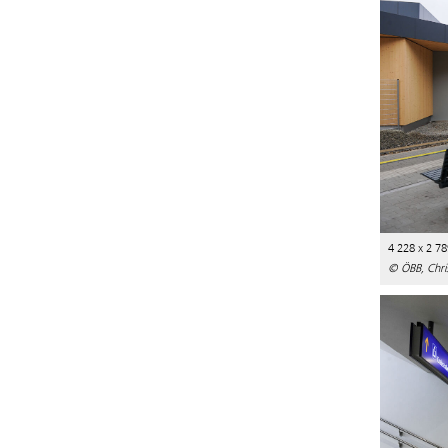
4 228 x 2 78
© ÖBB, Chri