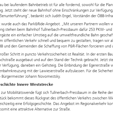
 bei laufendem Bahnbetrieb ist für alle fordernd, sowohl für die Pla
ng. Jetzt steht der neue Bahnhof ohne Einschränkungen zur Verfügun
ßenunterführung“, bedankt sich Judith Engel, Vorständin der ÖBB-Infr
 wurde auch das Park&Ride-Angebot. „Mit unseren Partnern wollen wi
lung stehen beim Bahnhof Tullnerbach-Pressbaum dafür 253 PKW- und i
hrgäste ein einfacher Umstieg auf die umweltfreundliche Bahn geschaf
 öffentlichen Verkehr schnell und bequem zu gestalten, tragen wir 
BB und den Gemeinden die Schaffung von P&R-Flächen forcieren und u
roßer Schritt in puncto Verkehrssicherheit ist Realität. In der ersten
chstraße ausgebaut und auf den Stand der Technik gebracht. Jetzt st
 Verfügung, daneben ein Gehsteig. Die Einbindung der Egererstraße w
enbahnkreuzung mit der Lawieserstraße aufzulassen. Für die Sicherheit 
so Bürgermeister Johann Novomestsky.
eschichte Innere Weststrecke
g zur Mobilitätswende fügt sich Tullnerbach-Pressbaum in die Reihe 
Stück bekommt dieses Rückgrat des öffentlichen Verkehrs zwischen Wi
leichzeitig eine Erfolgsgeschichte. Das Angebot im Regionalverkehr 
 somit eine attraktive Alternative zur Straße.