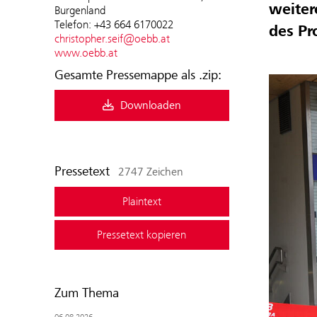
weiter
Burgenland
Telefon: +43 664 6170022
des Pr
christopher.seif@oebb.at
www.oebb.at
Gesamte Pressemappe als .zip:
Downloaden
Pressetext
2747 Zeichen
Plaintext
Pressetext kopieren
Zum Thema