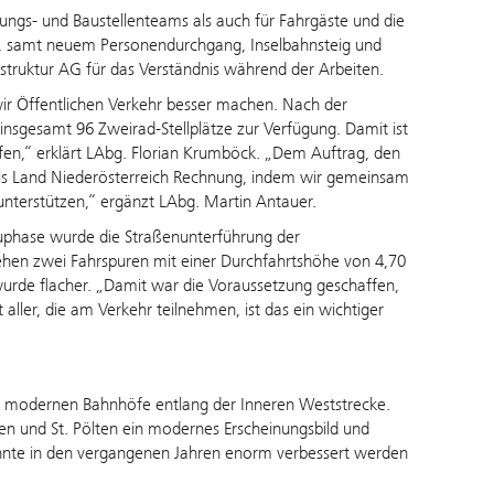
nungs- und Baustellenteams als auch für Fahrgäste und die
g, samt neuem Personendurchgang, Inselbahnsteig und
astruktur AG für das Verständnis während der Arbeiten.
r Öffentlichen Verkehr besser machen. Nach der
nsgesamt 96 Zweirad-Stellplätze zur Verfügung. Damit ist
fen,“ erklärt LAbg. Florian Krumböck. „Dem Auftrag, den
als Land Niederösterreich Rechnung, indem wir gemeinsam
nterstützen,“ ergänzt LAbg. Martin Antauer.
 Bauphase wurde die Straßenunterführung der
ehen zwei Fahrspuren mit einer Durchfahrtshöhe von 4,70
urde flacher. „Damit war die Voraussetzung geschaffen,
aller, die am Verkehr teilnehmen, ist das ein wichtiger
der modernen Bahnhöfe entlang der Inneren Weststrecke.
en und St. Pölten ein modernes Erscheinungsbild und
konnte in den vergangenen Jahren enorm verbessert werden