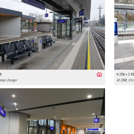
9
4 256 x 2 8
stian Zenger
© ÖBB, Chri