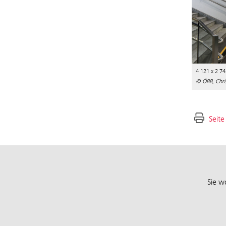
4 121 x 2 74
© ÖBB, Chri
Seite
Sie w