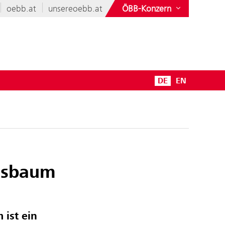
oebb.at
unsereoebb.at
ÖBB-Konzern
DE
EN
essbaum
ist ein