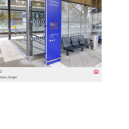
32
stian Zenger