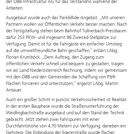
der ÖBB-Infrastruktur AG für das Verständnis während der
Arbeiten.
Ausgebaut wurde auch das Park&Ride-Angebot. „Mit unseren
Partnern wollen wir Öffentlichen Verkehr besser machen. Nach
der Fertigstellung stehen beim Bahnhof Tullnerbach-Pressbaum
dafür 253 PKW- und insgesamt 96 Zweirad-Stellplätze zur
Verfügung. Damit ist für die Fahrgäste ein einfacher Umstieg
auf die umweltfreundliche Bahn geschaffen,“ erklärt LAbg.
Florian Krumböck. „Dem Auftrag, den Zugang zum
öffentlichen Verkehr schnell und bequem zu gestalten, tragen
wir als Land Niederösterreich Rechnung, indem wir gemeinsam
mit den ÖBB und den Gemeinden die Schaffung von P&R-
Flächen forcieren und unterstützen,“ ergänzt LAbg. Martin
Antauer.
Auch ein großer Schritt in puncto Verkehrssicherheit ist Realität.
In der ersten Bauphase wurde die Straßenunterführung der
Weidlingbachstraße ausgebaut und auf den Stand der Technik
gebracht. Jetzt stehen zwei Fahrspuren mit einer
Durchfahrtshöhe von 4,70 Metern zur Verfügung, daneben ein
Gehsteig. Die Einbindung der Egererstraße wurde flacher.