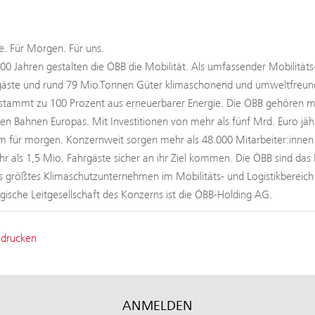
. Für Morgen. Für uns.
100 Jahren gestalten die ÖBB die Mobilität. Als umfassender Mobilitäts
äste und rund 79 Mio.Tonnen Güter klimaschonend und umweltfreundli
tammt zu 100 Prozent aus erneuerbarer Energie. Die ÖBB gehören mit
ten Bahnen Europas. Mit Investitionen von mehr als fünf Mrd. Euro jäh
 für morgen. Konzernweit sorgen mehr als 48.000 Mitarbeiter:innen b
hr als 1,5 Mio. Fahrgäste sicher an ihr Ziel kommen. Die ÖBB sind das 
s größtes Klimaschutzunternehmen im Mobilitäts- und Logistikbereic
tegische Leitgesellschaft des Konzerns ist die ÖBB-Holding AG.
 drucken
ANMELDEN