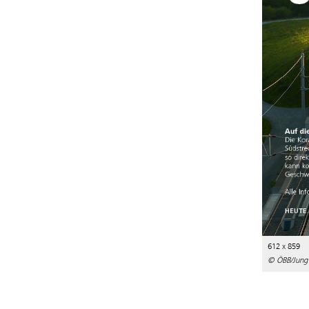
612 x 859
© ÖBB/Jung