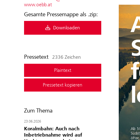
www.oebb.at
Gesamte Pressemappe als .zip:
Downloaden
Pressetext
2336 Zeichen
Plaintext
Pressetext kopieren
Zum Thema
23.06.2026
Koralmbahn: Auch nach
Inbetriebnahme wird auf