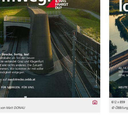
612 x 859
 von Matt DONAU
© ÖBB/Jun