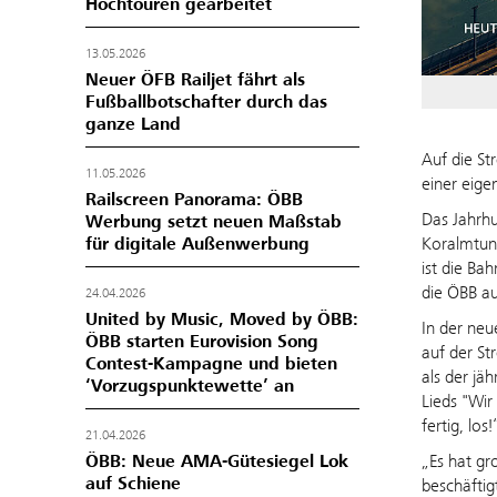
Hochtouren gearbeitet
13.05.2026
Neuer ÖFB Railjet fährt als
Fußballbotschafter durch das
ganze Land
Auf die St
11.05.2026
einer eig
Railscreen Panorama: ÖBB
Das Jahrhu
Werbung setzt neuen Maßstab
für digitale Außenwerbung
Koralmtunn
ist die Ba
die ÖBB au
24.04.2026
United by Music, Moved by ÖBB:
In der neu
ÖBB starten Eurovision Song
auf der St
Contest-Kampagne und bieten
als der jä
‘Vorzugspunktewette’ an
Lieds "Wir
fertig, lo
21.04.2026
ÖBB: Neue AMA-Gütesiegel Lok
„Es hat gr
auf Schiene
beschäftig