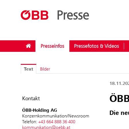
??menue.meldungen??
/
Kategorien
/
Zukunft Südstrecke
Presse
Presseinfos
Pressefotos & Videos
Text
Bilder
18.11.2
ÖBB:
Kontakt
ÖBB-Holding AG
Die n
Konzernkommunikation/Newsroom
Telefon:
+43 664 888 36 400
kommunikation@oebb.at