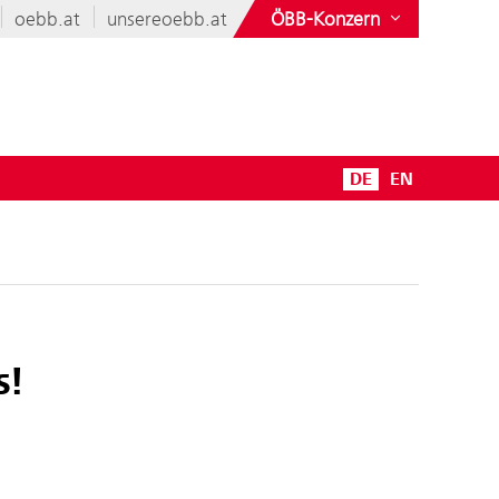
oebb.at
unsereoebb.at
ÖBB-Konzern
DE
EN
s!