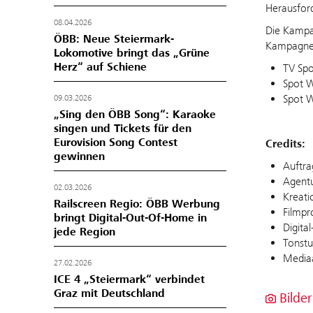
Herausfor
08.04.2026
Die Kampag
ÖBB: Neue Steiermark-
Kampagnen
Lokomotive bringt das „Grüne
Herz“ auf Schiene
TV Sp
Spot 
Spot W
09.03.2026
„Sing den ÖBB Song“: Karaoke
singen und Tickets für den
Eurovision Song Contest
Credits:
gewinnen
Auftra
Agent
02.03.2026
Kreat
Railscreen Regio: ÖBB Werbung
Filmpr
bringt Digital-Out-Of-Home in
Digit
jede Region
Tonst
Media
27.02.2026
ICE 4 „Steiermark“ verbindet
Graz mit Deutschland
Bilder