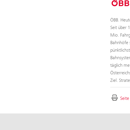
ÖBB. Heute
Seit über 
Mio. Fahrg
Bahnhöfe s
pünktlichs
Bahnsystem
täglich me
Österreich
Ziel. Stra
Seite