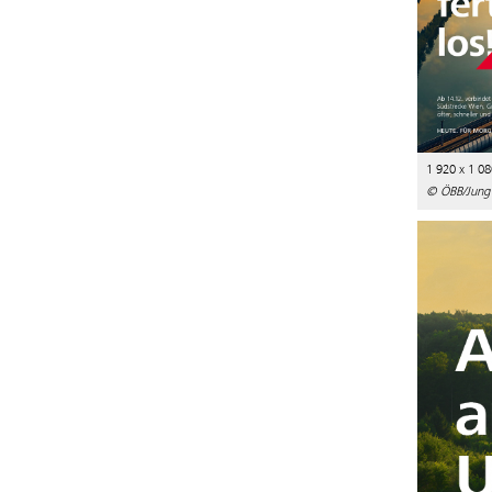
1 920 x 1 08
© ÖBB/Jung