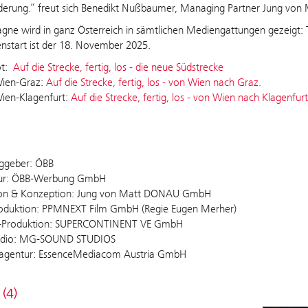
derung.“ freut sich Benedikt Nußbaumer, Managing Partner Jung vo
ne wird in ganz Österreich in sämtlichen Mediengattungen gezeigt: TV
start ist der 18. November 2025.
ot:
Auf die Strecke, fertig, los - die neue Südstrecke
Wien-Graz:
Auf die Strecke, fertig, los - von Wien nach Graz.
ien-Klagenfurt:
Auf die Strecke, fertig, los - von Wien nach Klagenfurt
ggeber: ÖBB
ur: ÖBB-Werbung GmbH
ion & Konzeption: Jung von Matt DONAU GmbH
oduktion: PPMNEXT Film GmbH (Regie Eugen Merher)
al-Produktion: SUPERCONTINENT VE GmbH
udio: MG-SOUND STUDIOS
agentur: EssenceMediacom Austria GmbH
 (4)