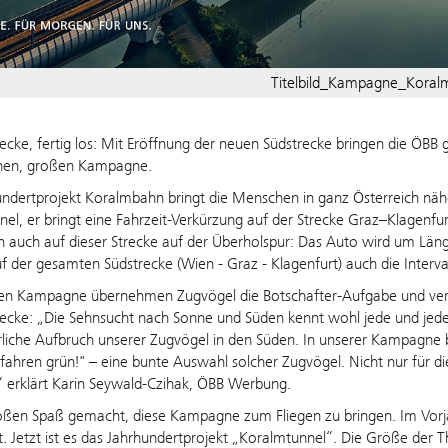
Titelbild_Kampagne_Koral
recke, fertig los: Mit Eröffnung der neuen Südstrecke bringen die ÖBB 
enen, großen Kampagne.
ndertprojekt Koralmbahn bringt die Menschen in ganz Österreich näher
el, er bringt eine Fahrzeit-Verkürzung auf der Strecke Graz–Klagenfu
hn auch auf dieser Strecke auf der Überholspur: Das Auto wird um L
f der gesamten Südstrecke (Wien - Graz - Klagenfurt) auch die Interva
en Kampagne übernehmen Zugvögel die Botschafter-Aufgabe und vermi
recke: „Die Sehnsucht nach Sonne und Süden kennt wohl jede und jede
hrliche Aufbruch unserer Zugvögel in den Süden. In unserer Kampagne 
 fahren grün!" – eine bunte Auswahl solcher Zugvögel. Nicht nur für die
s!“ erklärt Karin Seywald-Czihak, ÖBB Werbung.
oßen Spaß gemacht, diese Kampagne zum Fliegen zu bringen. Im Vorj
t. Jetzt ist es das Jahrhundertprojekt „Koralmtunnel“. Die Größe der