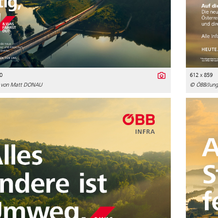
0
612 x 859
 von Matt DONAU
© ÖBB/Jun