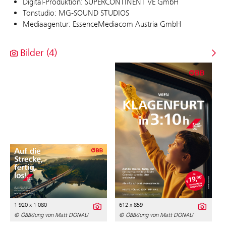
Digital-Produktion: SUPERCONTINENT VE GmbH
Tonstudio: MG-SOUND STUDIOS
Mediaagentur: EssenceMediacom Austria GmbH
Bilder (4)
1 920 x 1 080
612 x 859
© ÖBB/Jung von Matt DONAU
© ÖBB/Jung von Matt DONAU